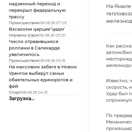
надземный переход и
На Ямале 
перекрыл федеральную
тепловоза
трассу
железнод
Происшествия
08.08.26 07:05
Вэсакоми ӈарциеˮӈадмʼ
Няръяна Ӈэрм
08.08.26 05:20
Число отравившихся
Как расска
роллами в Салехарде
автомобиль
увеличилось
месторожде
Происшествия
08.08.26 05:16
железнодор
На массовом забеге в Новом
Уренгое выберут самых
обаятельных единорогов и
Известно, 
фей
скорость, 
Спорт
08.08.26 04:51
Удар был т
Загрузка...
опрокинула
По предвар
Механическ
произошед