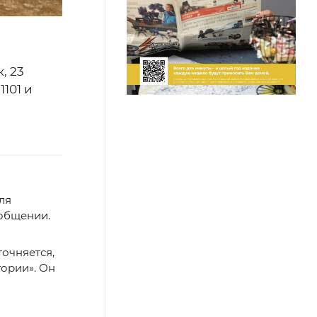
, 23
101 и
ля
ообщении.
точняется,
ории». Он