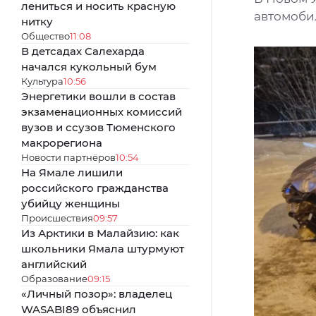
лениться и носить красную
автомоби
нитку
Общество
11:08
В детсадах Салехарда
начался кукольный бум
Культура
10:56
Энергетики вошли в состав
экзаменационных комиссий
вузов и ссузов Тюменского
макрорегиона
Новости партнёров
10:54
На Ямале лишили
российского гражданства
убийцу женщины
Происшествия
09:57
Из Арктики в Малайзию: как
школьники Ямала штурмуют
английский
Образование
09:15
«Личный позор»: владелец
WASABI89 объяснил