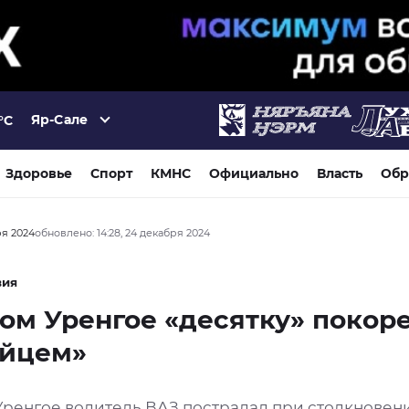
Яр-Сале
°C
Здоровье
Спорт
КМНС
Официально
Власть
Обр
ря 2024
обновлено: 14:28, 24 декабря 2024
вия
ом Уренгое «десятку» поко
айцем»
Уренгое водитель ВАЗ пострадал при столкновен