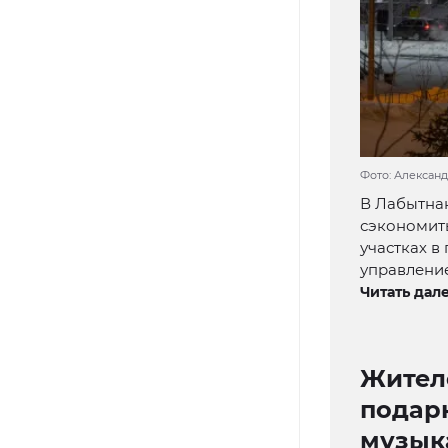
Фото: Алексан
В Лабытнан
сэкономить
участках в
управление
Читать дале
Жител
подар
музык