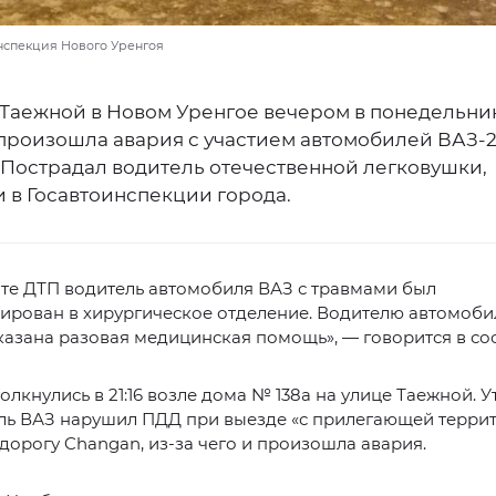
инспекция Нового Уренгоя
 Таежной в Новом Уренгое вечером в понедельник
произошла авария с участием автомобилей ВАЗ-21
 Пострадал водитель отечественной легковушки,
 в Госавтоинспекции города.
ате ДТП водитель автомобиля ВАЗ с травмами был
ирован в хирургическое отделение. Водителю автомоби
азана разовая медицинская помощь», — говорится в с
лкнулись в 21:16 возле дома № 138а на улице Таежной. У
ль ВАЗ нарушил ПДД при выезде «с прилегающей террит
 дорогу Changan, из-за чего и произошла авария.