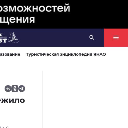
азование
Туристическая энциклопедия ЯНАО
режило
ии с