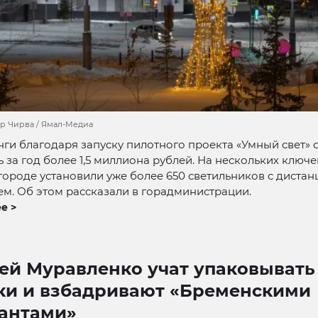
др Чирва / Ямал-Медиа
ги благодаря запуску пилотного проекта «Умный свет» 
 за год более 1,5 миллиона рублей. На нескольких ключ
 городе установили уже более 650 светильников с дист
м. Об этом рассказали в горадминистрации.
е >
ей Муравленко учат упаковывать
ки и взбадривают «Бременскими
антами»