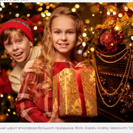
же царит атмосфера большого праздника. Фото: Kiselev Andrey Valerevich / Shu