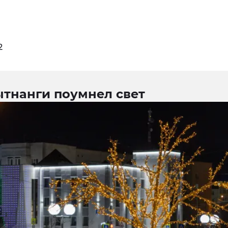
2
ытнанги поумнел свет