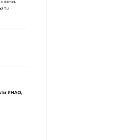
вшими.
езли
сти ЯНАО,