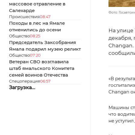
массовое отравление в
Салехарде
Фото: Госавто
Происшествия
08:47
Походы в лес на Ямале
отменились до осени
На улице
Общество
08:25
декабря, 
Председатель Заксобрания
Changan.
Ямала подарил музею реликт
сообщили
Общество
07:20
Ветеран СВО возглавила
штаб ямальского Комитета
семей воинов Отечества
«В результ
Спецоперация
06:57
госпитализ
Загрузка...
Changan ок
Машины сто
что водите
не уступил