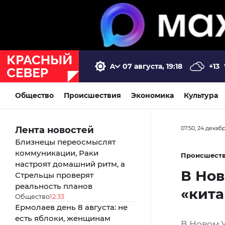
07 августа, 19:18
+13
Общество
Происшествия
Экономика
Культура
Лента новостей
07:50, 24 декаб
Близнецы переосмыслят
коммуникации, Раки
Происшест
настроят домашний ритм, а
В Нов
Стрельцы проверят
реальность планов
«кит
Общество
12:33
Ермолаев день 8 августа: не
есть яблоки, женщинам
В Новом 