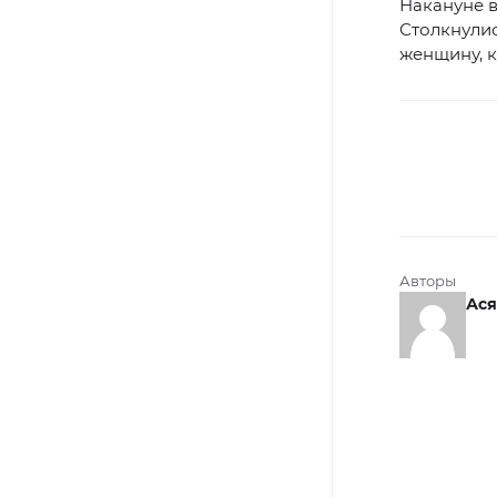
Накануне 
Столкнулис
женщину, к
Авторы
Ася