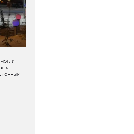
смогли
евых
анционным