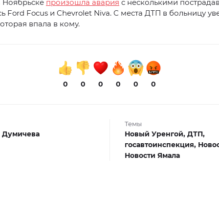
в Ноябрьске
произошла авария
с несколькими пострада
ь Ford Focus и Chevrolet Niva. С места ДТП в больницу ув
оторая впала в кому.
0
0
0
0
0
0
Темы
 Думичева
Новый Уренгой,
ДТП,
госавтоинспекция,
Ново
Новости Ямала