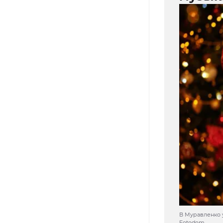
В Муравленко у
Fotodom