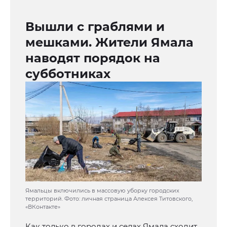
Вышли с граблями и
мешками. Жители Ямала
наводят порядок на
субботниках
Ямальцы включились в массовую уборку городских
территорий. Фото: личная страница Алексея Титовского,
«ВКонтакте»
Как только в городах и селах Ямала сходит