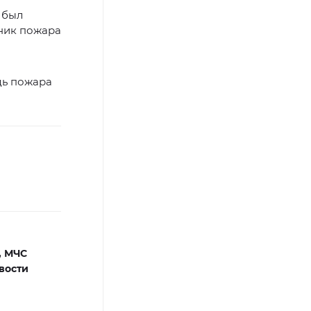
 был
вник пожара
ь пожара
,
МЧС
вости