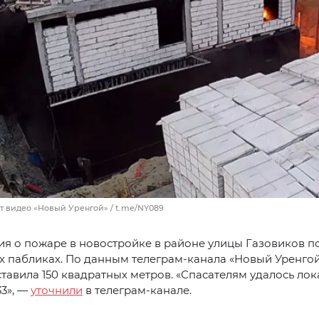
т видео «Новый Уренгой» / t.me/NY089
 о пожаре в новостройке в районе улицы Газовиков п
х пабликах. По данным телеграм-канала «Новый Уренго
тавила 150 квадратных метров. «Спасателям удалось лок
33», —
уточнили
в телеграм-канале.