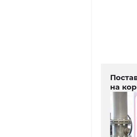
Поста
на кор