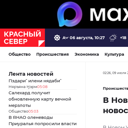
06 августа, 10:27
+18
Общество
Происшествия
Экономика
Культура
Лента новостей
02:26, 09 июля 
Пэдариˮ илени нядабиˮ
Няръяна Ӈэрм
05:08
Происшест
Салехард получит
В Нов
обновленную карту вечной
мерзлоты
новос
Общество
05:03
В ЯНАО оленеводы
Приуралья попросили власти
В Новом 