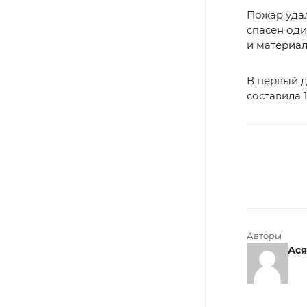
Пожар удал
спасен оди
и материа
В первый 
составила 
Авторы
Ася