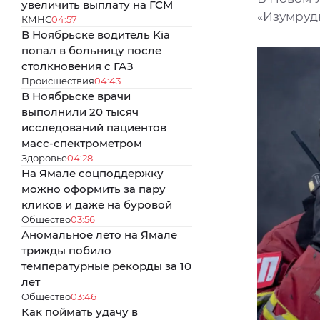
увеличить выплату на ГСМ
«Изумруд
КМНС
04:57
В Ноябрьске водитель Kia
попал в больницу после
столкновения с ГАЗ
Происшествия
04:43
В Ноябрьске врачи
выполнили 20 тысяч
исследований пациентов
масс-спектрометром
Здоровье
04:28
На Ямале соцподдержку
можно оформить за пару
кликов и даже на буровой
Общество
03:56
Аномальное лето на Ямале
трижды побило
температурные рекорды за 10
лет
Общество
03:46
Как поймать удачу в