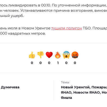
ось ликвидировать в 00:10. По уточненной информации,
н человек. Устанавливаются причина возгорания, вино
льный ущерб.
день июля в Новом Уренгое
тушили полигон
ТБО. Площад
1000 квадратных метров.
0
0
0
1
0
0
Темы
 Думичева
Новый Уренгой,
Пожары
ЯНАО,
Новости ЯНАО,
Но
Ямала