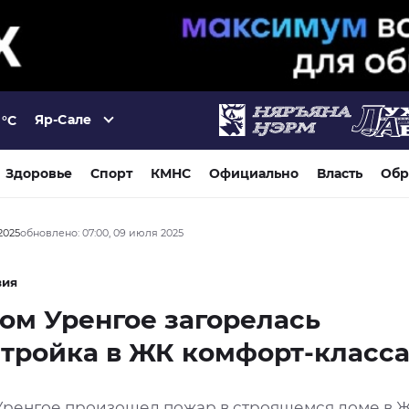
Яр-Сале
°C
Здоровье
Спорт
КМНС
Официально
Власть
Обр
2025
обновлено: 07:00, 09 июля 2025
вия
ом Уренгое загорелась
тройка в ЖК комфорт-класс
Уренгое произошел пожар в строящемся доме в 