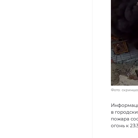
Фото: скриншо
Информация
в городски
пожара сос
огонь к 23: