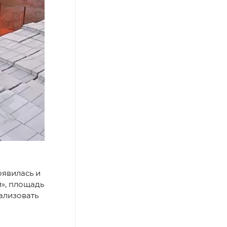
оявилась и
й», площадь
ализовать