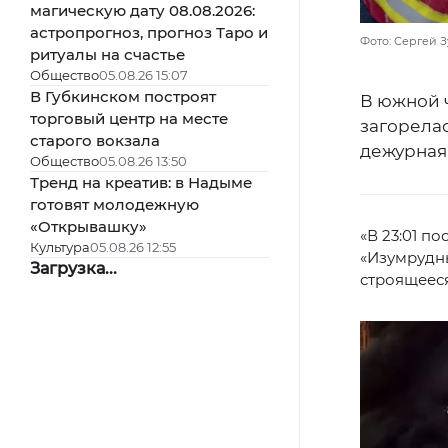
магическую дату 08.08.2026:
астропрогноз, прогноз Таро и
Фото: Сергей З
ритуалы на счастье
Общество
05.08.26 15:07
В Губкинском построят
В южной ч
торговый центр на месте
загорела
старого вокзала
дежурная
Общество
05.08.26 13:50
Тренд на креатив: в Надыме
готовят молодежную
«Открывашку»
«В 23:01 п
Культура
05.08.26 12:55
«Изумрудн
Загрузка...
строящеес