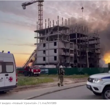
т видео «Новый Уренгой» / t.me/NY089