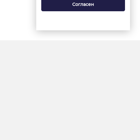
Согласен
18+
«Ямал-Медиа»
Интернет-сайт «Красный
Север»
«Север-Пресс»