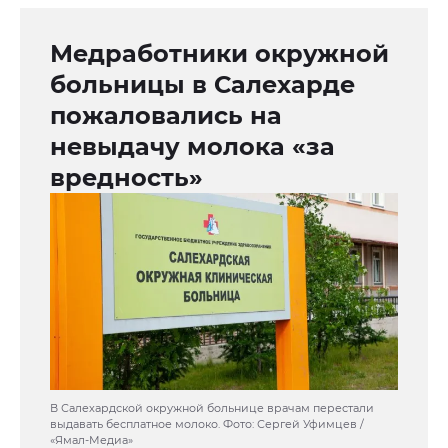
Медработники окружной
больницы в Салехарде
пожаловались на
невыдачу молока «за
вредность»
В Салехардской окружной больнице врачам перестали
выдавать бесплатное молоко. Фото: Сергей Уфимцев /
«Ямал-Медиа»