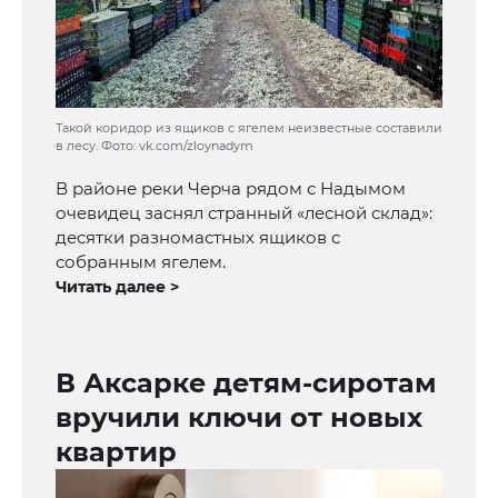
Такой коридор из ящиков с ягелем неизвестные составили
в лесу. Фото: vk.com/zloynadym
В районе реки Черча рядом с Надымом
очевидец заснял странный «лесной склад»:
десятки разномастных ящиков с
собранным ягелем.
Читать далее >
В Аксарке детям-сиротам
вручили ключи от новых
квартир