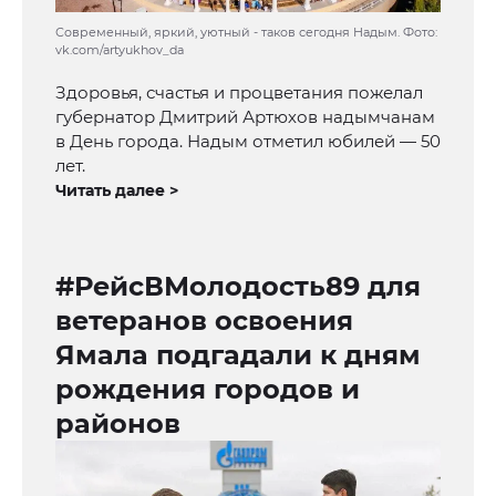
Современный, яркий, уютный - таков сегодня Надым. Фото:
vk.com/artyukhov_da
Здоровья, счастья и процветания пожелал
губернатор Дмитрий Артюхов надымчанам
в День города. Надым отметил юбилей — 50
лет.
Читать далее >
#РейсВМолодость89 для
ветеранов освоения
Ямала подгадали к дням
рождения городов и
районов