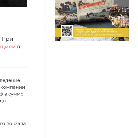
. При
бщили
в
зведение
я компании
ф в сумме
ады
ого вокзала