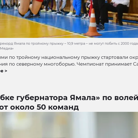
корд Ямала по тройному прыжку – 10,9 метра – не могут побить с 2000 года
-Медиа»
ями по тройному национальному прыжку стартовали ок
ния по северному многоборью. Чемпионат принимает Са
е >
бке губернатора Ямала» по воле
ют около 50 команд