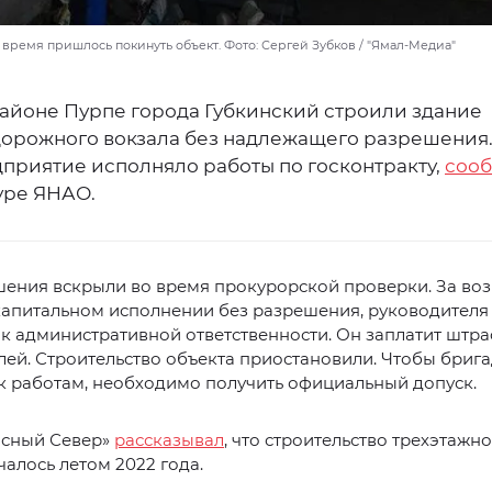
 время пришлось покинуть объект. Фото: Сергей Зубков / "Ямал-Медиа"
айоне Пурпе города Губкинский строили здание
орожного вокзала без надлежащего разрешения
дприятие исполняло работы по госконтракту,
соо
уре ЯНАО.
шения вскрыли во время прокурорской проверки. За во
 капитальном исполнении без разрешения, руководител
к административной ответственности. Он заплатит штра
лей. Строительство объекта приостановили. Чтобы бриг
к работам, необходимо получить официальный допуск.
асный Север»
рассказывал
, что строительство трехэтажн
чалось летом 2022 года.