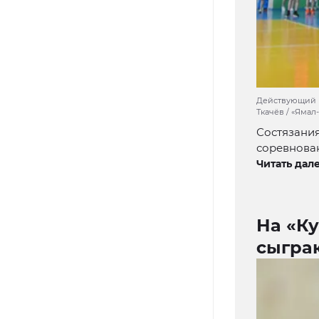
Действующий ре
Ткачёв / «Ямал
Состязани
соревнова
Читать дале
На «Ку
сыгра