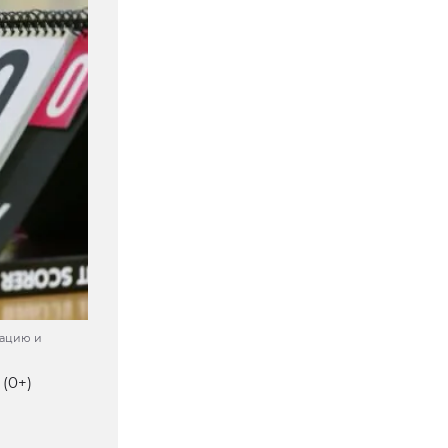
тацию и
(0+)