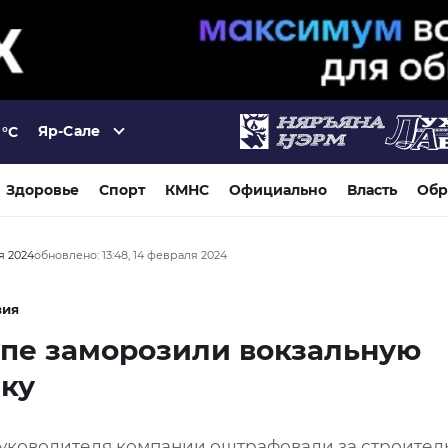
Яр-Сале
°C
Здоровье
Спорт
КМНС
Официально
Власть
Обр
ля 2024
обновлено: 13:48, 14 февраля 2024
вия
пе заморозили вокзальную
ку
уководителя компании оштрафовали за строитель