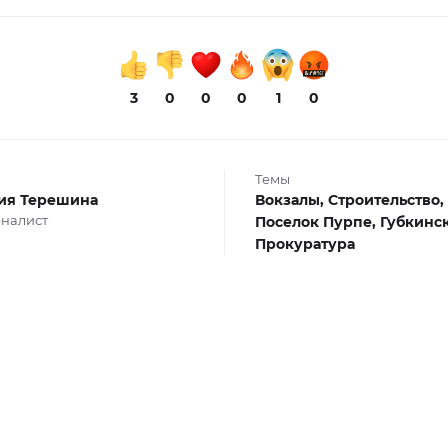
3
0
0
0
1
0
Темы
ия Терешина
Вокзалы,
Строительство,
налист
Поселок Пурпе,
Губкинс
Прокуратура