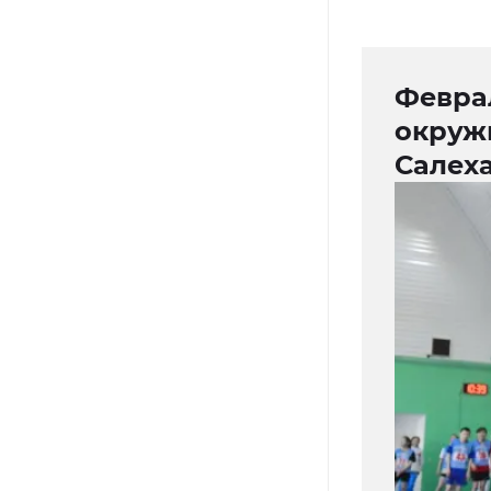
Февра
окруж
Салех