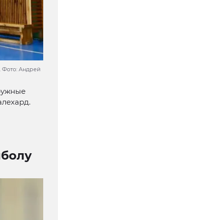
. Фото: Андрей
ружные
лехард.
йболу