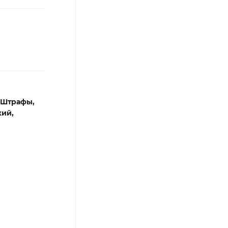
Штрафы,
кий,