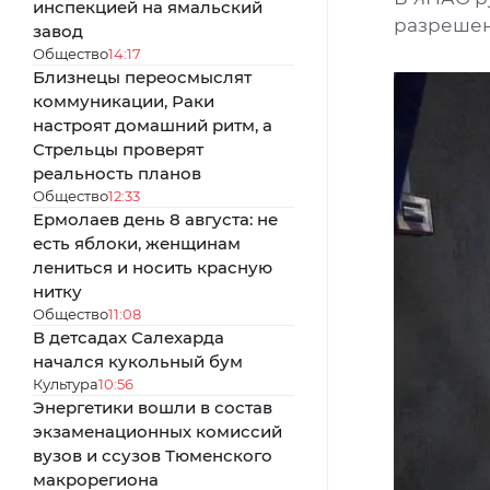
инспекцией на ямальский
разреше
завод
Общество
14:17
Близнецы переосмыслят
коммуникации, Раки
настроят домашний ритм, а
Стрельцы проверят
реальность планов
Общество
12:33
Ермолаев день 8 августа: не
есть яблоки, женщинам
лениться и носить красную
нитку
Общество
11:08
В детсадах Салехарда
начался кукольный бум
Культура
10:56
Энергетики вошли в состав
экзаменационных комиссий
вузов и ссузов Тюменского
макрорегиона