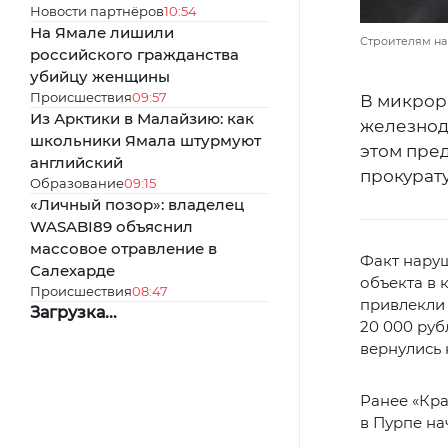
Новости партнёров
10:54
На Ямале лишили
Строителям на
российского гражданства
убийцу женщины
Происшествия
09:57
В микрор
Из Арктики в Малайзию: как
железнод
школьники Ямала штурмуют
этом пре
английский
прокурат
Образование
09:15
«Личный позор»: владелец
WASABI89 объяснил
массовое отравление в
Факт нару
Салехарде
объекта в
Происшествия
08:47
привлекли 
Загрузка...
20 000 руб
вернулись 
Ранее «Кр
в Пурпе на