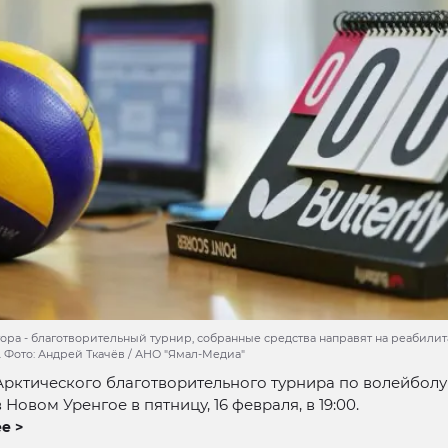
тора - благотворительный турнир, собранные средства направят на реабили
 Фото: Андрей Ткачёв / АНО "Ямал-Медиа"
рктического благотворительного турнира по волейболу 
 Новом Уренгое в пятницу, 16 февраля, в 19:00.
е >