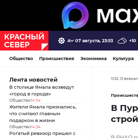
07 августа, 23:53
+10
Общество
Происшествия
Экономика
Культура
Лента новостей
13:32, 13 февра
В столице Ямала возведут
«город в городе»
Происшест
Общество
14:54
В Пур
Жители Ямала признались,
что считают главным
строй
подарком в жизни
Общество
14:34
Рогатый ревизор пришел с
В ЯНАО р