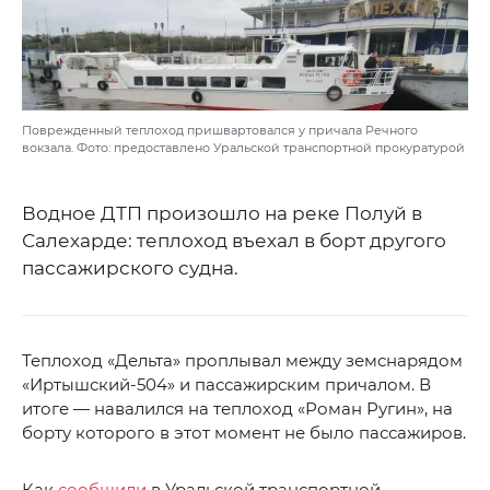
Поврежденный теплоход пришвартовался у причала Речного
вокзала. Фото: предоставлено Уральской транспортной прокуратурой
Водное ДТП произошло на реке Полуй в
Салехарде: теплоход въехал в борт другого
пассажирского судна.
Теплоход «Дельта» проплывал между земснарядом
«Иртышский-504» и пассажирским причалом. В
итоге — навалился на теплоход «Роман Ругин», на
борту которого в этот момент не было пассажиров.
Как
сообщили
в Уральской транспортной