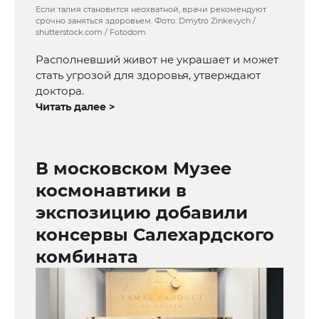
Если талия становится неохватной, врачи рекомендуют
срочно заняться здоровьем. Фото: Dmytro Zinkevych /
shutterstock.com / Fotodom
Располневший живот не украшает и может
стать угрозой для здоровья, утверждают
доктора.
Читать далее >
В московском Музее
космонавтики в
экспозицию добавили
консервы Салехардского
комбината