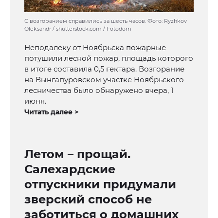
С возгоранием справились за шесть часов. Фото: Ryzhkov
Oleksandr / shutterstock.com / Fotodom
Неподалеку от Ноябрьска пожарные
потушили лесной пожар, площадь которого
в итоге составила 0,5 гектара. Возгорание
на Вынгапуровском участке Ноябрьского
лесничества было обнаружено вчера, 1
июня.
Читать далее >
Летом – прощай.
Салехардские
отпускники придумали
зверский способ не
заботиться о домашних