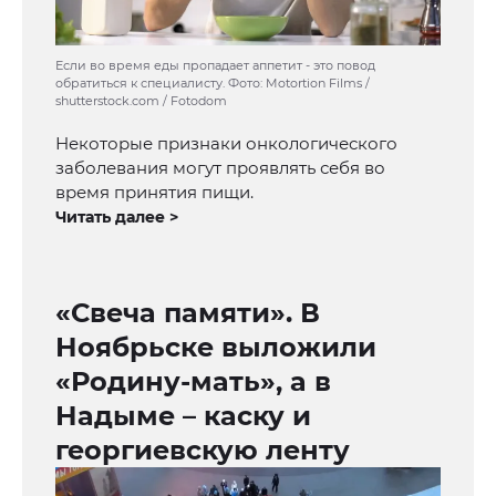
Если во время еды пропадает аппетит - это повод
обратиться к специалисту. Фото: Motortion Films /
shutterstock.com / Fotodom
Некоторые признаки онкологического
заболевания могут проявлять себя во
время принятия пищи.
Читать далее >
«Свеча памяти». В
Ноябрьске выложили
«Родину-мать», а в
Надыме – каску и
георгиевскую ленту