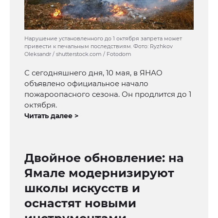
Нарушение установленного до 1 октября запрета может
привести к печальным последствиям. Фото: Ryzhkov
Oleksandr / shutterstock.com / Fotodom
С сегодняшнего дня, 10 мая, в ЯНАО
объявлено официальное начало
пожароопасного сезона. Он продлится до 1
октября.
Читать далее >
Двойное обновление: на
Ямале модернизируют
школы искусств и
оснастят новыми