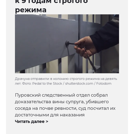
к 9 годам строгого
режима
Драчуна отправили в колонию строгого режима на девять
лет. Фото: Pedal to the Stock / shutterstock.com / Fotodom
Пуровский следственный отдел собрал
доказательства вины супруга, убившего
соседа на почве ревности, суд посчитал их
достаточными для наказания
Читать далее >