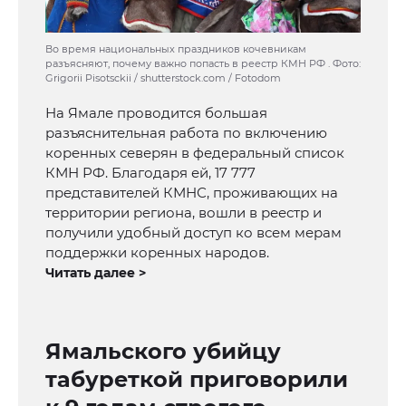
Во время национальных праздников кочевникам
разъясняют, почему важно попасть в реестр КМН РФ . Фото:
Grigorii Pisotsckii / shutterstock.com / Fotodom
На Ямале проводится большая
разъяснительная работа по включению
коренных северян в федеральный список
КМН РФ. Благодаря ей, 17 777
представителей КМНС, проживающих на
территории региона, вошли в реестр и
получили удобный доступ ко всем мерам
поддержки коренных народов.
Читать далее >
Ямальского убийцу
табуреткой приговорили