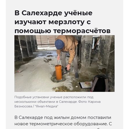
В Салехарде учёные
изучают мерзлоту с
помощью терморасчётов
Подобные установки ученые расположили под
несколькими объектами в Салехарде. Фото: Карина
Безносова / "Ямал-Медиа"
В Салехарде под жилым домом поставили
новое термометрическое оборудование. С