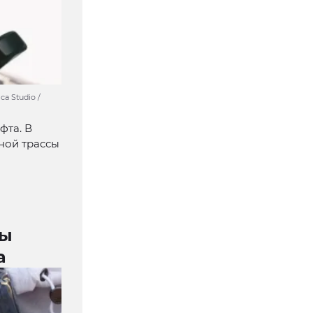
a Studio /
фта. В
ной трассы
цы
а