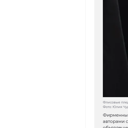
Флисовые плед
Фото: Юлия Чу
Фирменные
авторами с
объявлени