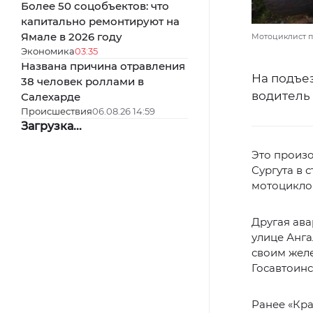
Более 50 соцобъектов: что
капитально ремонтируют на
Ямале в 2026 году
Мотоциклист по
Экономика
03:35
Названа причина отравления
На подъе
38 человек роллами в
водитель
Салехарде
Происшествия
06.08.26 14:59
Загрузка...
Это произо
Сургута в 
мотоциклом
Другая ава
улице Анга
своим желе
Госавтоинс
Ранее «Кр