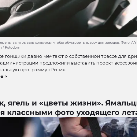
ены выигрывать конкурсы, чтобы обустроить трассу для заездов. Фото: Afric
om / Fotodom
е гонщики давно мечтают о собственной трассе для дри
 администрации предложили выставить проект всесезон
пальную программу «Ритм».
е >
, ягель и «цветы жизни». Ямаль
ся классными фото уходящего лет