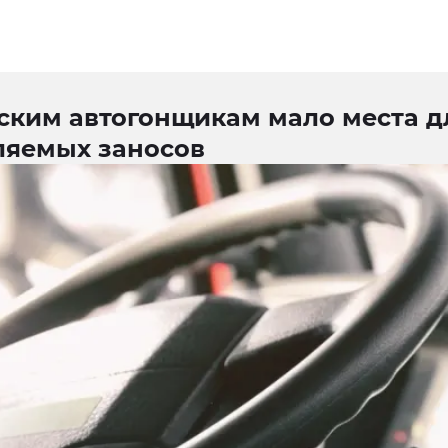
ским автогонщикам мало места д
ляемых заносов