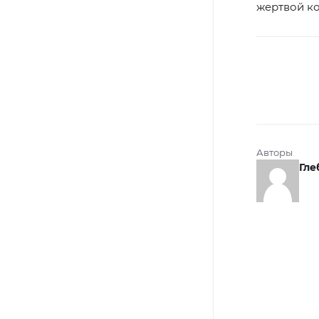
жертвой ко
Авторы
Гле