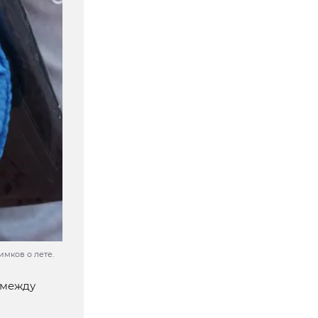
мков о лете.
 между