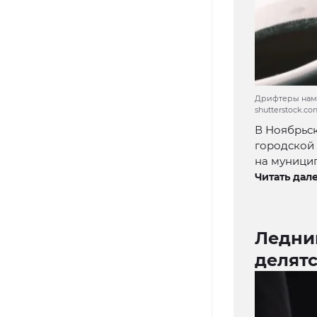
Дрифтеры намер
shutterstock.c
В Ноябрьск
городской
на муници
Читать дале
Ледник
делят