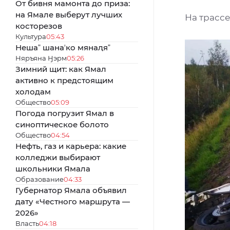
От бивня мамонта до приза:
на Ямале выберут лучших
На трасс
косторезов
Культура
05:43
Нешаˮ шанаʼко мянаԯяˮ
Няръяна Ӈэрм
05:26
Зимний щит: как Ямал
активно к предстоящим
холодам
Общество
05:09
Погода погрузит Ямал в
синоптическое болото
Общество
04:54
Нефть, газ и карьера: какие
колледжи выбирают
школьники Ямала
Образование
04:33
Губернатор Ямала объявил
дату «Честного маршрута —
2026»
Власть
04:18