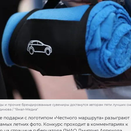
ы и прочие брендированные сувениры достанутся авторам пяти лучших сни
динова / "Ямал-Медиа"
 подарки с логотипом «Честного маршрута» разыграют
амых летних фото. Конкурс проходит в комментариях к
ю на странице губернатора ЯНАО Дмитрия Артюхова.