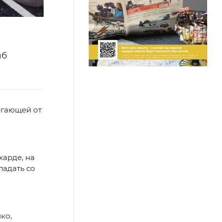
иб
егающей от
харде, на
ладать со
ко,