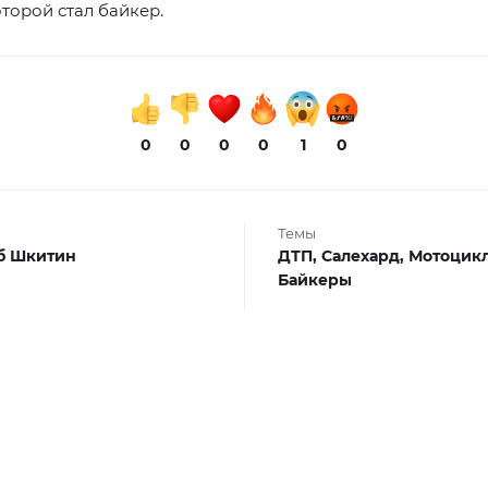
торой стал байкер.
0
0
0
0
1
0
Темы
б Шкитин
ДТП,
Салехард,
Мотоцик
Байкеры