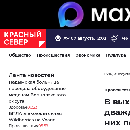
07 августа, 12:02
+16
Общество
Происшествия
Экономика
Культура
Лента новостей
07:16, 28 август
Надымская больница
передала оборудование
Происшест
медикам Волновахского
В вы
округа
Здоровье
06:23
дважд
БПЛА атаковали склад
Wildberries на Урале
них п
Происшествия
05:59