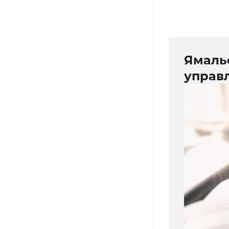
Ямаль
управ