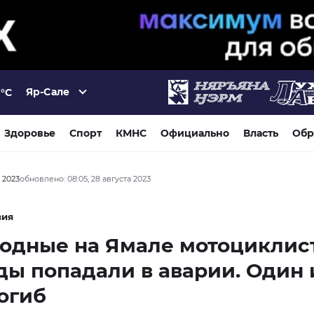
Яр-Сале
°C
Здоровье
Спорт
КМНС
Официально
Власть
Обр
а 2023
обновлено: 08:05, 28 августа 2023
вия
ходные на Ямале мотоциклис
ы попадали в аварии. Один 
огиб