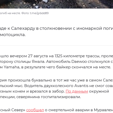
гиб на месте. Фото: t.me/gibdd89
зде к Салехарду в столкновении с иномаркой пог
 мотоцикла.
шло вечером 27 августа на 1325 километре трассы, прол
сторону столицы Ямала. Автомобиль Daewoo столкнулся с
 Yamaha, в результате чего байкер скончался на месте.
рия произошла буквально в тот же час уже в самом Сале
льский мыс. Водитель двухколесного Avantis не смог сов
зным конем и врезался в забор.
По данным
окружной
пекции, северянина госпитализировали.
асный Север»
сообщал
о смертельной аварии в Муравлен