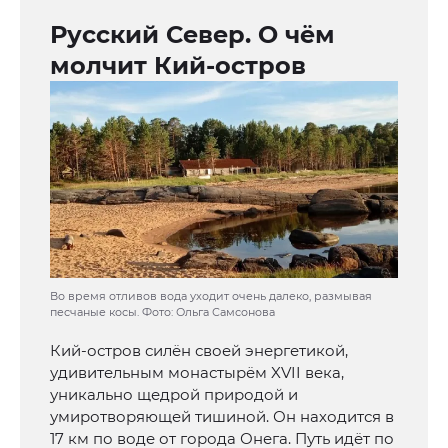
Русский Север. О чём
молчит Кий-остров
Во время отливов вода уходит очень далеко, размывая
песчаные косы. Фото: Ольга Самсонова
Кий-остров силён своей энергетикой,
удивительным монастырём XVII века,
уникально щедрой природой и
умиротворяющей тишиной. Он находится в
17 км по воде от города Онега. Путь идёт по