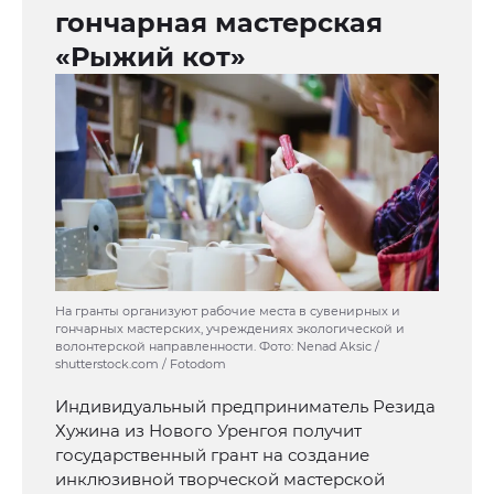
гончарная мастерская
«Рыжий кот»
На гранты организуют рабочие места в сувенирных и
гончарных мастерских, учреждениях экологической и
волонтерской направленности. Фото: Nenad Aksic /
shutterstock.com / Fotodom
Индивидуальный предприниматель Резида
Хужина из Нового Уренгоя получит
государственный грант на создание
инклюзивной творческой мастерской