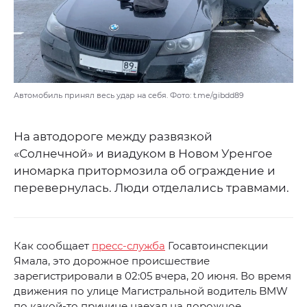
Автомобиль принял весь удар на себя. Фото: t.me/gibdd89
На автодороге между развязкой
«Солнечной» и виадуком в Новом Уренгое
иномарка притормозила об ограждение и
перевернулась. Люди отделались травмами.
Как сообщает
пресс-служба
Госавтоинспекции
Ямала, это дорожное происшествие
зарегистрировали в 02:05 вчера, 20 июня. Во время
движения по улице Магистральной водитель BMW
по какой-то причине наехал на дорожное