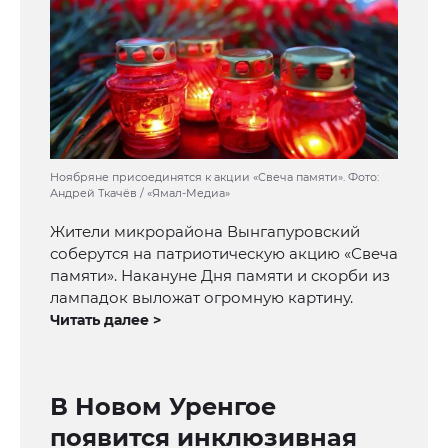
Ноябряне присоединятся к акции «Свеча памяти». Фото:
Андрей Ткачёв / «Ямал-Медиа»
Жители микрорайона Вынгапуровский
соберутся на патриотическую акцию «Свеча
памяти». Накануне Дня памяти и скорби из
лампадок выложат огромную картину.
Читать далее >
В Новом Уренгое
появится инклюзивная