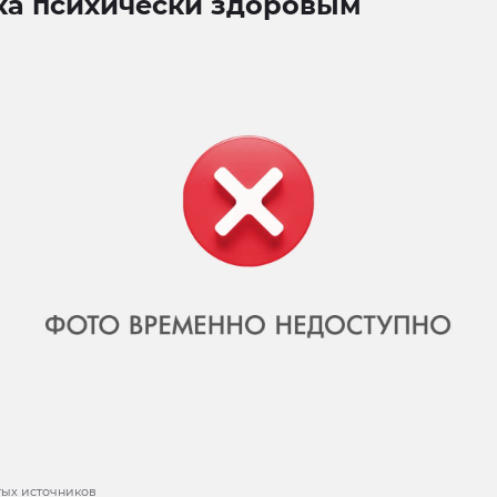
ка психически здоровым
тых источников