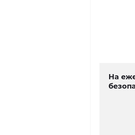
На еже
безоп