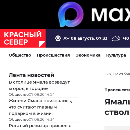
08 августа, 07:33
+10
Общество
Происшествия
Экономика
Культура
Лента новостей
16:17, 10 октябр
В столице Ямала возведут
«город в городе»
Происшест
Общество
07.08.26 14:54
Ямал
Жители Ямала признались,
что считают главным
ствол
подарком в жизни
Общество
07.08.26 14:34
Рогатый ревизор пришел с