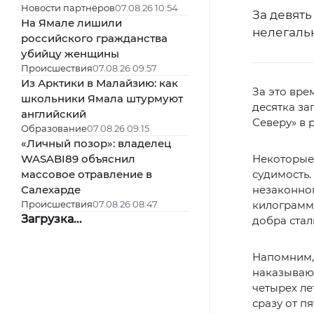
Новости партнёров
07.08.26 10:54
За девять
На Ямале лишили
нелегаль
российского гражданства
убийцу женщины
Происшествия
07.08.26 09:57
Из Арктики в Малайзию: как
За это вре
школьники Ямала штурмуют
десятка за
английский
Северу» в 
Образование
07.08.26 09:15
«Личный позор»: владелец
WASABI89 объяснил
Некоторые 
массовое отравление в
судимость.
Салехарде
незаконног
Происшествия
07.08.26 08:47
килограмм 
Загрузка...
добра стал
Напомним,
наказывают
четырех ле
сразу от п