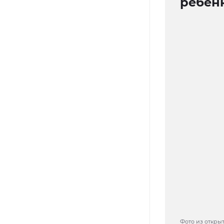
ребен
Фото из откры