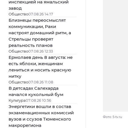
инспекцией на ямальский
завод
Общество
07.08.26 14:17
Близнецы переосмыслят
коммуникации, Раки
настроят домашний ритм, а
Стрельцы проверят
реальность планов
Общество
07.08.26 12:33
Ермолаев день 8 августа: не
есть яблоки, женщинам
лениться и носить красную
нитку
Общество
07.08.26 11:08
В детсадах Салехарда
начался кукольный бум
Культура
07.08.26 10:56
Энергетики вошли в состав
экзаменационных комиссий
Фото: 5-tv.ru
вузов и ссузов Тюменского
макрорегиона