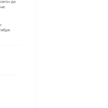
сего» до
 не
о
тября