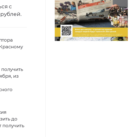
ься с
 рублей.
лтора
 «Красному
 получить
ября, из
сного
жия
зить до
т получить