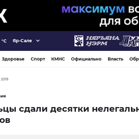
Яр-Сале
°C
Здоровье
Спорт
КМНС
Официально
Власть
Обр
я 2019
вия
ьцы сдали десятки нелегаль
ов