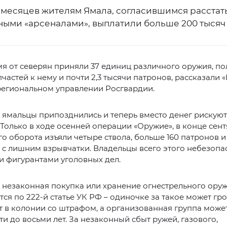
 месяцев жителям Ямала, согласившимся расстат
ными «арсеналами», выплатили больше 200 тысяч
мя от северян приняли 37 единиц различного оружия, по
пчастей к нему и почти 2,3 тысячи патронов, рассказали
региональном управлении Росгвардии.
ямальцы припозднились и теперь вместо денег рискуют
 Только в ходе осенней операции «Оружие», в конце сент
о оборота изъяли четыре ствола, больше 160 патронов и
с лишним взрывчатки. Владельцы всего этого небезопа
и фигурантами уголовных дел.
 незаконная покупка или хранение огнестрельного ору
ся по 222-й статье УК РФ – одиночке за такое может гро
т в колонии со штрафом, а организованная группа може
яти до восьми лет. За незаконный сбыт ружей, газового,