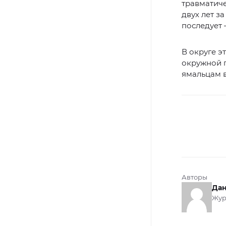
травматиче
двух лет з
последует –
В округе э
окружной п
ямальцам в
Авторы
Дан
Жур