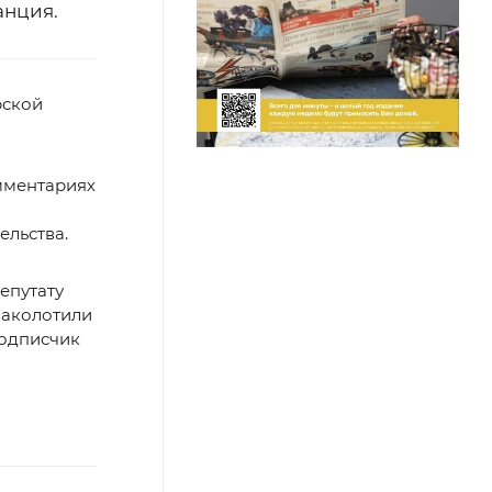
анция.
рской
мментариях
ельства.
епутату
заколотили
подписчик