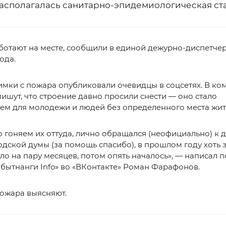
асполагалась санитарно-эпидемиологическая ст
ботают на месте, сообщили в единой дежурно-диспетче
ода.
мки с пожара опубликовали очевидцы в соцсетях. В ко
ишут, что строение давно просили снести — оно стало
м для молодежи и людей без определенного места жит
 гоняем их оттуда, лично обращался (неофициально) к д
дской думы (за помощь спасибо), в прошлом году хоть 
ило на пару месяцев, потом опять началось», — написал 
бытнанги Info» во «ВКонтакте» Роман Фарафонов.
ожара выясняют.