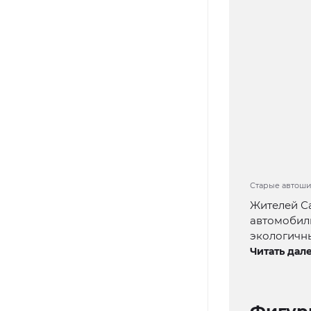
Старые автошин
Жителей Са
автомобил
экологичн
Читать дале