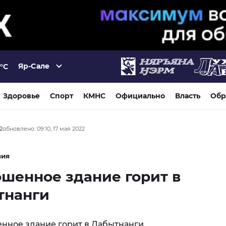
Яр-Сале
°C
Здоровье
Спорт
КМНС
Официально
Власть
Обр
2
обновлено: 09:10, 17 мая 2022
вия
шенное здание горит в
тнанги