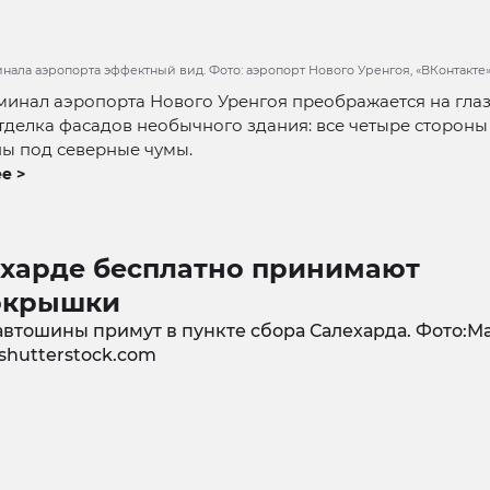
нала аэропорта эффектный вид. Фото: аэропорт Нового Уренгоя, «ВКонтакте
инал аэропорта Нового Уренгоя преображается на глаз
тделка фасадов необычного здания: все четыре стороны
ы под северные чумы.
е >
ехарде бесплатно принимают
окрышки