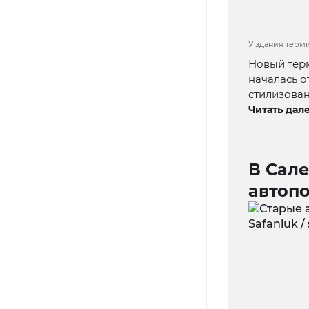
У здания терми
Новый терм
началась о
стилизован
Читать дале
В Сал
автоп