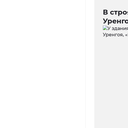
В стр
Уренго