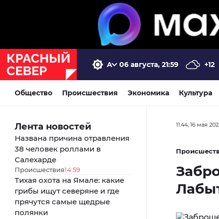
06 августа, 21:59
+12
Общество
Происшествия
Экономика
Культура
Лента новостей
11:44, 16 мая 202
Названа причина отравления
38 человек роллами в
Происшест
Салехарде
Забро
Происшествия
14:59
Тихая охота на Ямале: какие
Лабы
грибы ищут северяне и где
прячутся самые щедрые
полянки