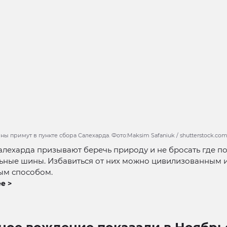
ы примут в пункте сбора Салехарда. Фото:Maksim Safaniuk / shutterstock.co
лехарда призывают беречь природу и не бросать где п
ьные шины. Избавиться от них можно цивилизованным 
ым способом.
е >