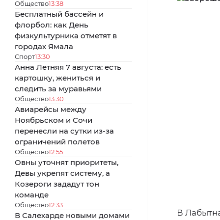
Общество
13:38
Бесплатный бассейн и
флорбол: как День
физкультурника отметят в
городах Ямала
Спорт
13:30
Анна Летняя 7 августа: есть
картошку, жениться и
следить за муравьями
Общество
13:30
Авиарейсы между
Ноябрьском и Сочи
перенесли на сутки из-за
ограничений полетов
Общество
12:55
Овны уточнят приоритеты,
Девы укрепят систему, а
Козероги зададут тон
команде
Общество
12:33
В Лабытна
В Салехарде новыми домами