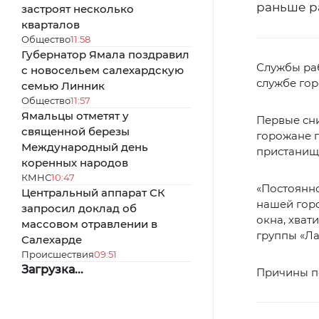
раньше р
застроят несколько
кварталов
Общество
11:58
Губернатор Ямала поздравил
Службы ра
с новосельем салехардскую
службе гор
семью Линник
Общество
11:57
Ямальцы отметят у
Первые сни
священной березы
горожане п
Международный день
пристанище
коренных народов
КМНС
10:47
«Постоянно
Центральный аппарат СК
нашей горо
запросил доклад об
окна, хват
массовом отравлении в
группы «Ла
Салехарде
Происшествия
09:51
Загрузка...
Причины п