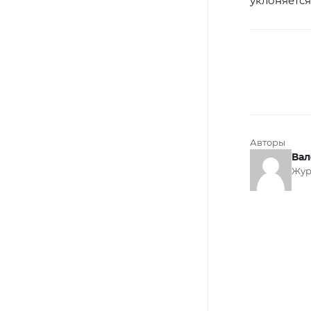
уклоняется
Авторы
Вал
Жур