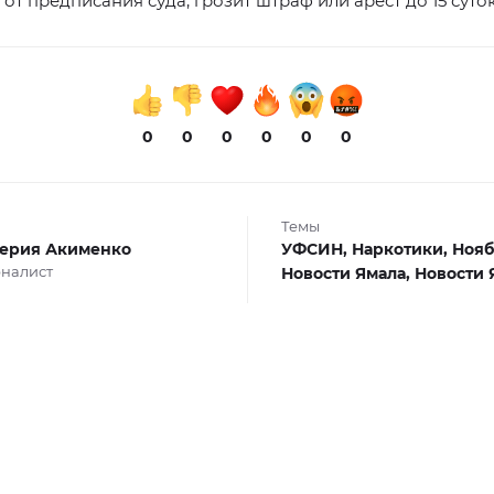
 от предписания суда, грозит штраф или арест до 15 суток
0
0
0
0
0
0
Темы
ерия Акименко
УФСИН,
Наркотики,
Нояб
налист
Новости Ямала,
Новости