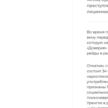
преступле
лишенным
Во время п
вину перед
которую на
«Доверие» 
рейды в ра
Отметим, ч
состоит 34
наркотиков
употреблен
признаны 1
социальной
психоневро
Уренгое в 