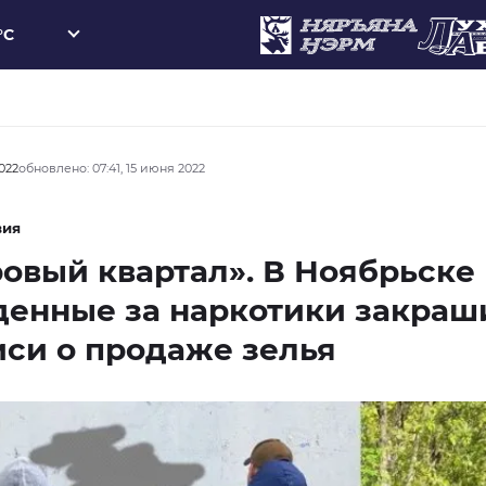
°C
2022
обновлено: 07:41, 15 июня 2022
вия
овый квартал». В Ноябрьске
денные за наркотики закраш
си о продаже зелья