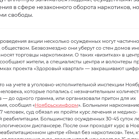
ния в сфере незаконного оборота наркотиков, но
и свободы.
роведения акции несколько осужденных могут частично
 обществом. Безвозмездно они уберут со стен домов и
носят торговцы наркотиками. О таких «визитках» в цент
сообщают жители, а специалисты центра и волонтеры п
мках проекта «Здоровый квартал» — закрашивают цифры
то на учете в уголовно-исполнительной инспекции Нояб
 человека, которые попались с незначительным количес
 — до одного грамма, или организовали притон для их
ия, сообщил «
Ноябрьскинформ
». Больными наркомани
7 человек, суд обязал их пройти курс лечения и медико-
 реабилитации. Большинство осужденных 30-45 суток ле
логическом диспансере. После они проходят курс в Но
реабилитационном центре «Ямал без наркотиков». Тем, к