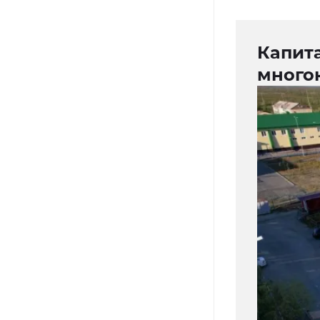
Капит
много