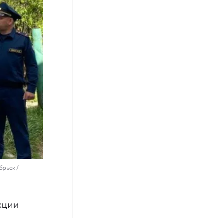
рьск /
кции
а