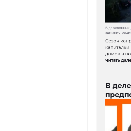
В деревянных 
администрация
Сезон кап
капиталки 
домов в по
Читать дале
В дел
предп