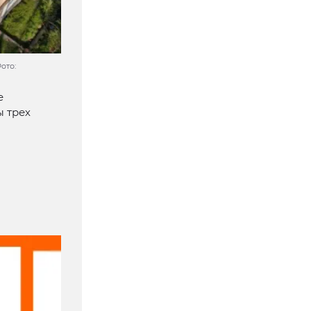
ото:
е
ы трех