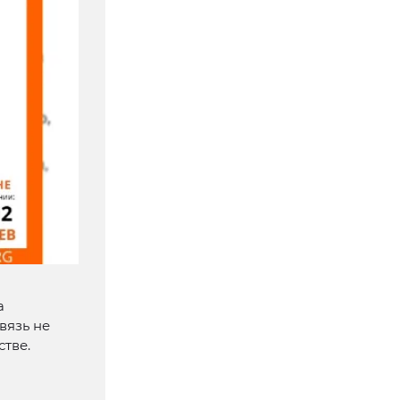
а
вязь не
тве.