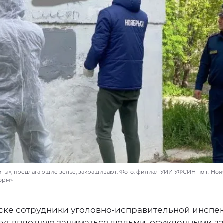
ты», предлагающие зелье, закрашивают. Фото: филиал УИИ УФСИН по г. Нояб
орм»
ске сотрудники уголовно-исправительной инспе
дут вплотную заниматься людьми, осужденными з