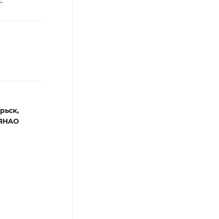
.
рьск,
 ЯНАО