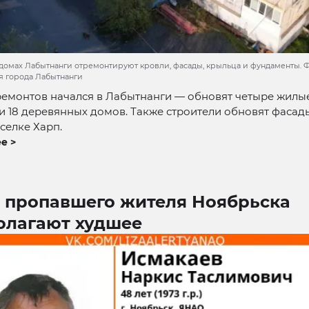
домах Лабытнанги отремонтируют кровли, фасады, крыльца и фундаменты. Ф
 города Лабытнанги
ремонтов начался в Лабытнанги — обновят четыре жилы
и 18 деревянных домов. Также строители обновят фасад
селке Харп.
е >
е пропавшего жителя Ноябрьска
олагают худшее