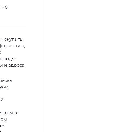
 не
 искупить
нформацию,
р
роводят
 и адреса.
рьска
твом
ей
чатся в
вом
то