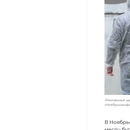
«Рекламные щи
«Ноябрьскинф
В Ноябрь
месяц бу