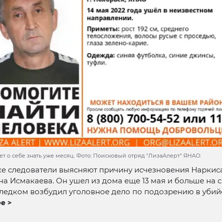
т о себе знать уже месяц. Фото: Поисковый отряд "ЛизаАлерт" ЯНАО.
ке следователи выясняют причину исчезновения Наркис
а Исмакаева. Он ушел из дома еще 13 мая и больше на с
ледком возбудил уголовное дело по подозрению в убийс
е >