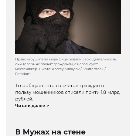
Правонарушители модифицировали свою деятельность:
они теперь не звонят гражданам, а используют
мессенджеры. Фото: Andrey Mihaylov / Shutterstock /
Fotodom
Ъ сообщает , что со счетов граждан в
пользу мошенников списали почти 1,8 млрд
рублей.
Читать далее >
В Мужах на стене