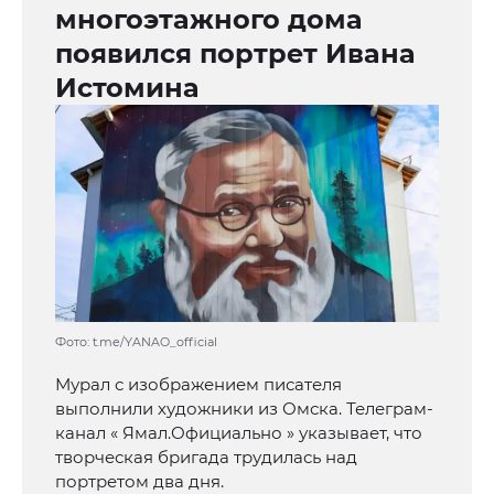
многоэтажного дома
появился портрет Ивана
Истомина
Фото: t.me/YANAO_official
Мурал с изображением писателя
выполнили художники из Омска. Телеграм-
канал « Ямал.Официально » указывает, что
творческая бригада трудилась над
портретом два дня.