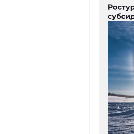
Росту
субси