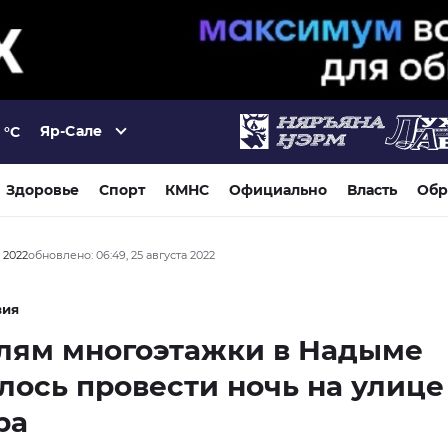
Яр-Сале
°C
Здоровье
Спорт
КМНС
Официально
Власть
Обр
а 2022
обновлено: 06:49, 25 августа 2022
вия
лям многоэтажки в Надыме
ось провести ночь на улице
ра