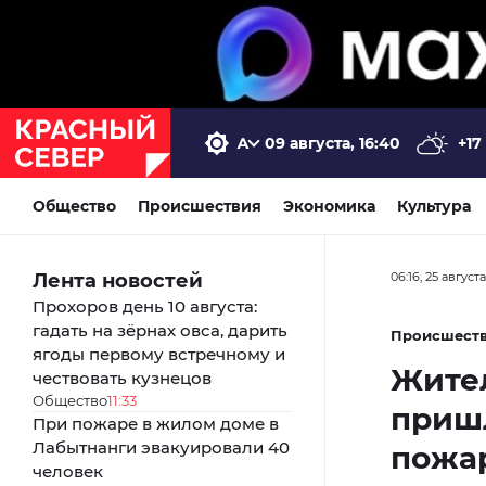
09 августа, 16:40
+17
Общество
Происшествия
Экономика
Культура
Лента новостей
06:16, 25 август
Прохоров день 10 августа:
гадать на зёрнах овса, дарить
Происшест
ягоды первому встречному и
Жите
чествовать кузнецов
Общество
11:33
пришл
При пожаре в жилом доме в
Лабытнанги эвакуировали 40
пожа
человек