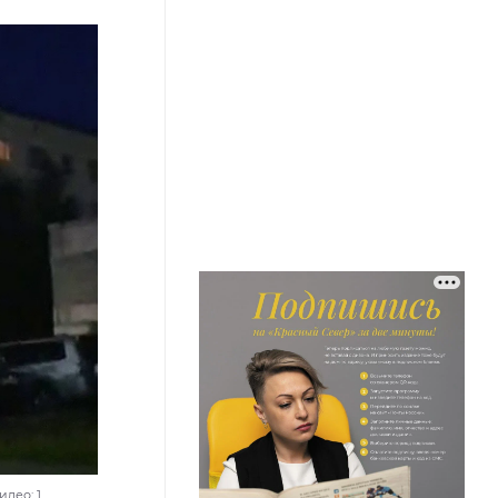
део: 1