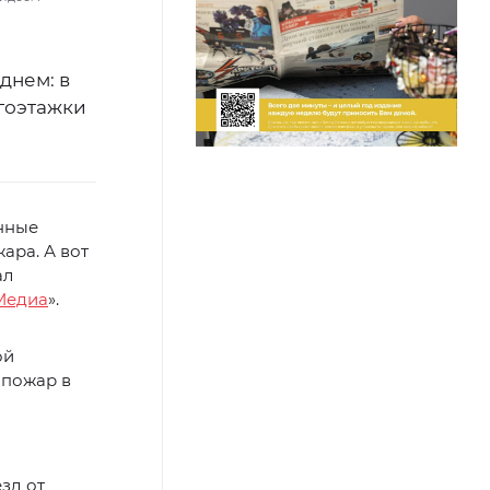
днем: в
гоэтажки
онные
ара. А вот
ал
Медиа
».
ой
 пожар в
зд от