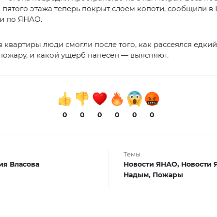
 пятого этажа теперь покрыт слоем копоти, сообщили в
и по ЯНАО.
в квартиры люди смогли после того, как рассеялся едкий
пожару, и какой ущерб нанесен — выясняют.
0
0
0
0
0
0
Темы
я Власова
Новости ЯНАО,
Новости 
Надым,
Пожары