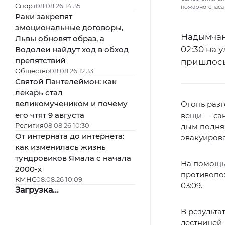
Спорт
08.08.26 14:35
пожарно-спаса
Раки закрепят
эмоциональные договоры,
Надымчан
Львы обновят образ, а
02:30 на
Водолеи найдут ход в обход
препятствий
пришлось
Общество
08.08.26 12:33
Святой Пантелеймон: как
лекарь стал
великомучеником и почему
Огонь разг
его чтят 9 августа
вещи — сан
Религия
08.08.26 10:30
дым поднял
От интерната до интернета:
эвакуирова
как изменилась жизнь
тундровиков Ямала с начала
На помощь
2000-х
противопо
КМНС
08.08.26 10:09
03:09.
Загрузка...
В результа
лестницей 