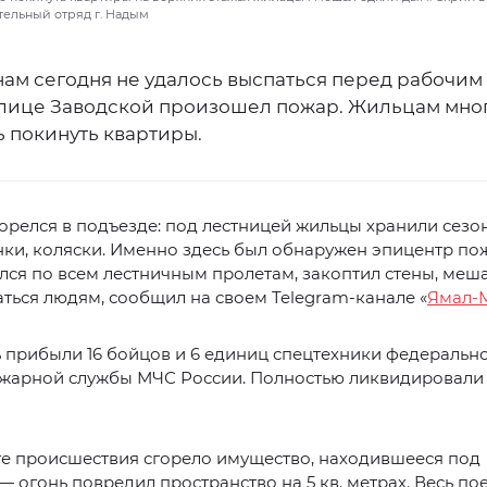
тельный отряд г. Надым
ам сегодня не удалось выспаться перед рабочим 
 улице Заводской произошел пожар. Жильцам мно
 покинуть квартиры.
орелся в подъезде: под лестницей жильцы хранили сез
ки, коляски. Именно здесь был обнаружен эпицентр пож
ся по всем лестничным пролетам, закоптил стены, меш
ться людям, сообщил на своем Telegram-канале «
Ямал-
 прибыли 16 бойцов и 6 единиц спецтехники федеральн
жарной службы МЧС России. Полностью ликвидировали
те происшествия сгорело имущество, находившееся под
— огонь повредил пространство на 5 кв. метрах. Весь пое