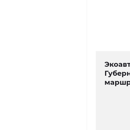
Экоавт
Губер
маршр