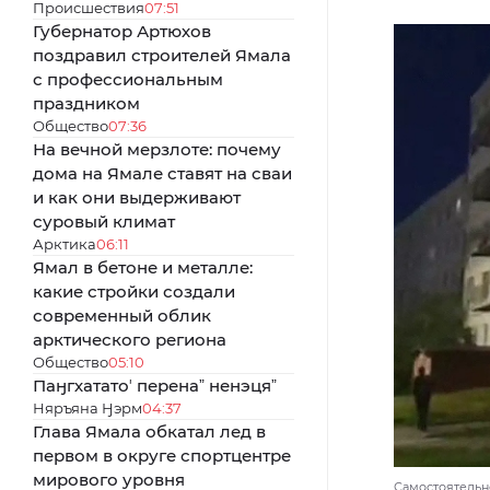
Происшествия
07:51
Губернатор Артюхов
поздравил строителей Ямала
с профессиональным
праздником
Общество
07:36
На вечной мерзлоте: почему
дома на Ямале ставят на сваи
и как они выдерживают
суровый климат
Арктика
06:11
Ямал в бетоне и металле:
какие стройки создали
современный облик
арктического региона
Общество
05:10
Паӈгхататоʼ перенаˮ ненэцяˮ
Няръяна Ӈэрм
04:37
Глава Ямала обкатал лед в
первом в округе спортцентре
мирового уровня
Самостоятельн