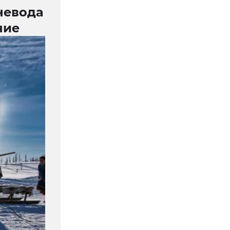
невода
ние