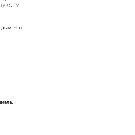
 ЦУКС ГУ
 дым. Что
Ямала,