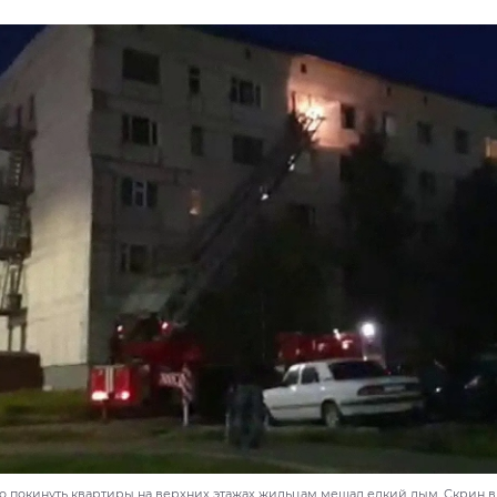
о покинуть квартиры на верхних этажах жильцам мешал едкий дым. Скрин ви