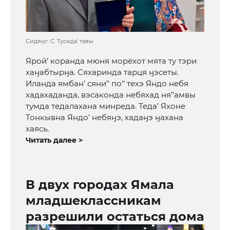
Сидяӈг: С. Тусида’ тавы
Ярой’ коранда мюня морёхот мята ту тэри
хаӈабтырӈа. Сяхаринда тарця ӈэсеты.
Иланда ямбан’ сяни’’ по’’ техэ Яндо небя
хадахаданда, вэсаконда небяхад ня’’амвы
тумда тедалахана минреда. Теда’ Яхоне
Тонкывна Яндо’ небяӈэ, хадаӈэ ӈахана
хаясь.
Читать далее >
В двух городах Ямала
младшеклассникам
разрешили остаться дома