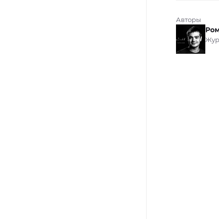
Авторы
Ром
Жур