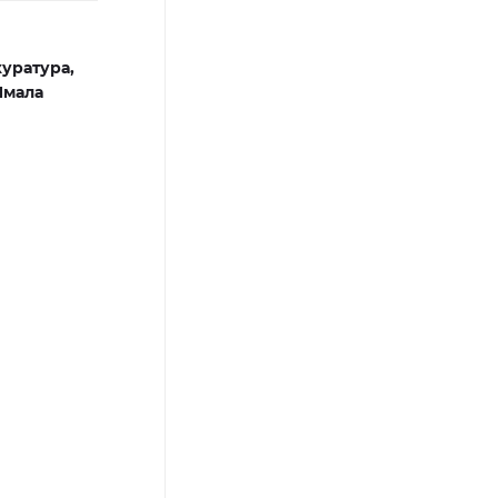
уратура,
Ямала