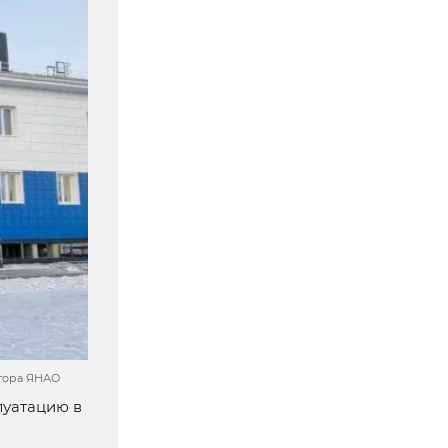
атора ЯНАО
луатацию в