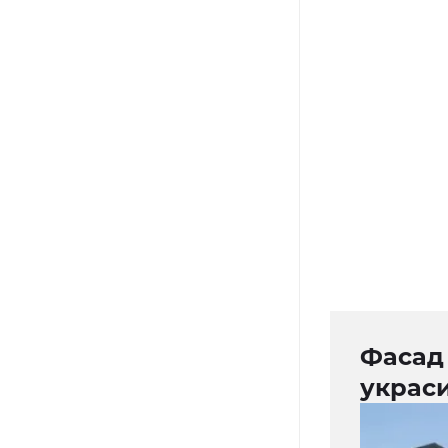
Фасад
украс