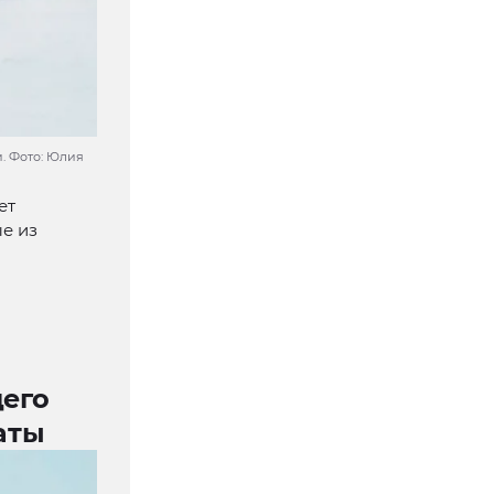
. Фото: Юлия
ет
е из
его
аты