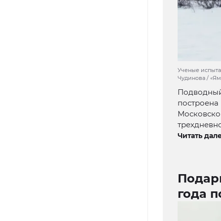
Ученые испыта
Чудинова / «Я
Подводный 
построена 
Московског
трехдневн
Читать дале
Подар
года п