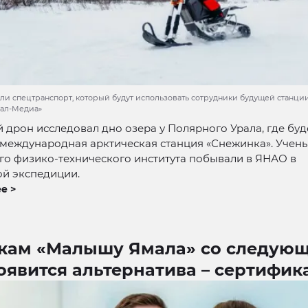
ли спецтранспорт, который будут использовать сотрудники будущей станции
мал-Медиа»
дрон исследовал дно озера у Полярного Урала, где буд
международная арктическая станция «Снежинка». Учены
о физико-технического института побывали в ЯНАО в
ой экспедиции.
е >
кам «Малышу Ямала» со следующ
оявится альтернатива – сертифик