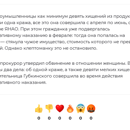
злоумышленницы как минимум девять хищений из проду
и одна кража, все это она совершила с апреля по июнь,
е ЯНАО. При этом гражданка уже подвергалась
тивному наказанию в феврале: тогда она попалась на
— стянула чужое имущество, стоимость которого не пр
й. Однако клептоманку это не остановило.
 прокурор утвердил обвинение в отношении женщины. В
 два дела: об одной краже, а также девяти мелких хище
ительница Губкинского совершила во время действия
ативного наказания.
0
0
0
0
0
0