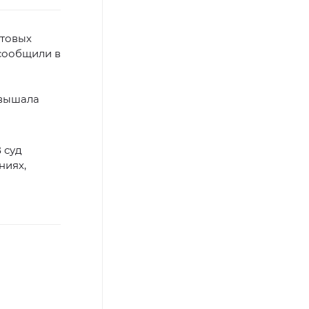
ктовых
 сообщили в
евышала
 суд
ниях,