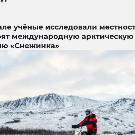
е >
ле учёные исследовали местност
оят международную арктическую
ию «Снежинка»