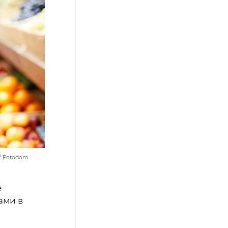
 / Fotodom
е
ами в