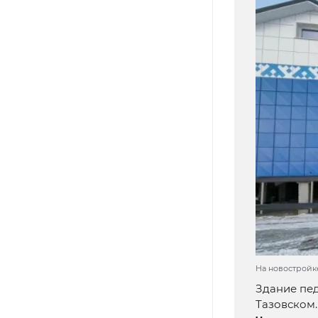
На новостройк
Здание пед
Тазовском