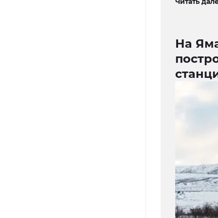
Читать дале
На Яма
постр
станц