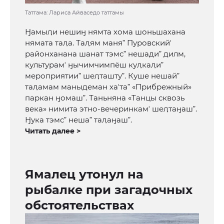
Таттама: Лариса Айваседо таттамы
Ӈамыӆи нешиӈ нямта хома шоньшахана
нямата таӆа. Таӆям маняˮ Пуровскийʼ
районханана шанат тэмсˮ нешадиˮ дилм,
культурамʼ ӈычимчимпёш куӆкаӆиˮ
мероприятииˮ шеӆташтуˮ. Куше нешайˮ
таӆамам маныдеман хаʼтаˮ «Прибрежный»
паркан ӈомашˮ. Таньняна «Танцы сквозь
века» нимита этно-вечеринкамʼ шеӆтаӈашˮ.
Ӈука тэмсˮ нешаˮ таӆаӈашˮ.
Читать далее >
Ямалец утонул на
рыбалке при загадочных
обстоятельствах