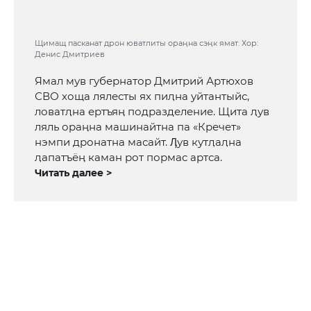
Щимащ пасканат дрон юватлиты ораӊна сэӊк ямат. Хор:
Денис Дмитриев
Ямал мув губернатор Дмитрий Артюхов
СВО хоща лялесты ях пиӆна уйтантыйс,
ловатӆна ертъяӊ подразделение. Щита ӆув
ляль ораӊна машинайтна па «Кречет»
нэмпи дронатна масайт. Ӆув кутӆаӆна
ӆапатъёӊ каман рот пормас артса.
Читать далее >