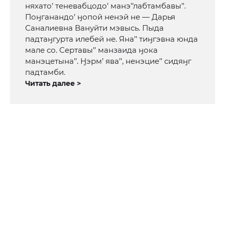
няхато’ теневабцодо’ манэ’’лабтамбавы’’.
Поӈганандо’ ӈопой ненэй не — Дарья
Саналиевна Вануйти мэвысь. Пыда
падтаӈгурта илебей не. Яна’’ тиӈгэвна юнда
мале со. Сертавы’’ манзаида ӈока
манэцетына’’. Ӈэрм’ ява’’, ненэцие’’ сидяӈг
падтамби.
Читать далее >