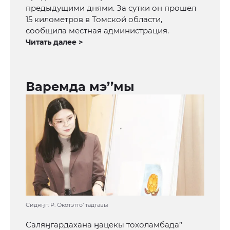
предыдущими днями. За сутки он прошел
15 километров в Томской области,
сообщила местная администрация.
Читать далее >
Варемда мэ’’мы
Сидяӈг: Р. Окотэтто’ тадтавы
Саляӈгардахана ӈацекы тохоламбада’’