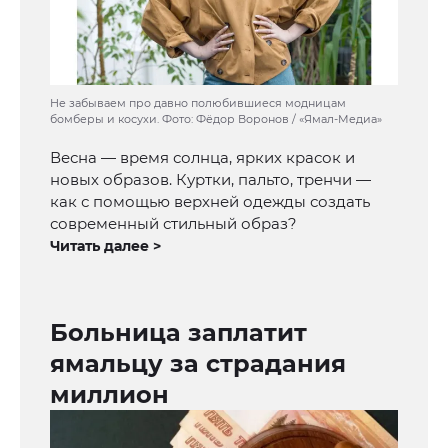
Не забываем про давно полюбившиеся модницам
бомберы и косухи. Фото: Фёдор Воронов / «Ямал-Медиа»
Весна — время солнца, ярких красок и
новых образов. Куртки, пальто, тренчи —
как с помощью верхней одежды создать
современный стильный образ?
Читать далее >
Больница заплатит
ямальцу за страдания
миллион