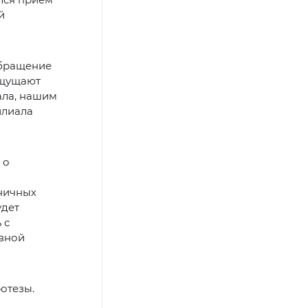
й
обращение
ощущают
ала, нашим
илиала
 о
аничных
удет
 с
ивной
отезы.