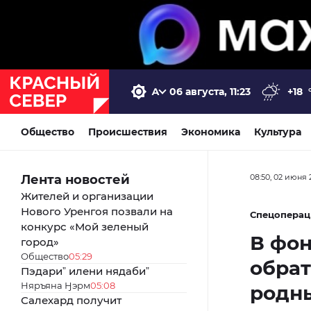
06 августа, 11:23
+18
Общество
Происшествия
Экономика
Культура
Лента новостей
08:50, 02 июня 
Жителей и организации
Нового Уренгоя позвали на
Спецоперац
конкурс «Мой зеленый
В фон
город»
Общество
05:29
обрат
Пэдариˮ илени нядабиˮ
Няръяна Ӈэрм
05:08
родн
Салехард получит