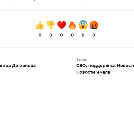
0
0
0
0
0
0
Темы
вира Датханова
СВО,
поддержка,
Новост
Новости Ямала