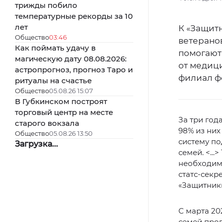
трижды побило
температурные рекорды за 10
лет
К «Защит
Общество
03:46
ветерано
Как поймать удачу в
помогают
магическую дату 08.08.2026:
от медиц
астропрогноз, прогноз Таро и
филиал ф
ритуалы на счастье
Общество
05.08.26 15:07
В Губкинском построят
торговый центр на месте
За три год
старого вокзала
98% из них
Общество
05.08.26 13:50
систему п
Загрузка...
семей. <..
необходим
статс-секр
«Защитники
С марта 20
семей проп