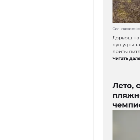
Сельскохозяйс
Ӆорвош па 
ӆуӊ уӆты т
ӆойты питӆ
Читать дале
Лето, 
пляжн
чемпи