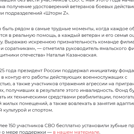
на получение удостоверений ветеранов боевых действи
ми подразделений «Шторм Z».
ы быть рядом в самые трудные моменты, когда каждое 
ся в реальную помощь, а каждый ветеран и его семья 
ту. Выражаю искреннюю признательность команде фили
и соратникам», — отметила руководитель ямальского ф
итники отечества» Наталья Казановская.
25 года президент России поддержал инициативу фонда
 в контур его работы действующих военнослужащих с
тью, а также участников отражения агрессии на пригр
х, получивших в результате этого инвалидность. Фонд б
ть их техническими средствами реабилитации, помогать
 жилых помещений, а также вовлекать в занятия адапт
 культурой и спортом.
ее 150 участников СВО бесплатно установили зубные пр
 о мере поддержки —
в нашем материале
.