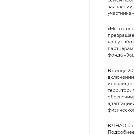
заявлений 
участника
«Мы готов
превращает
нашу забо
партнерам 
фонда «Защ
В конце 20
включении
инвалиднос
территория
обеспечива
адаптацией
физической
В ЯНАО бол
Подробнее