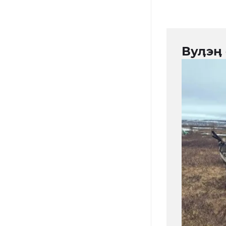
Вуӆэӊ 