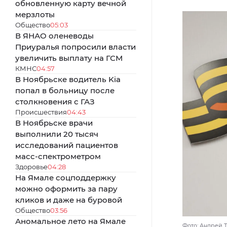
обновленную карту вечной
мерзлоты
Общество
05:03
В ЯНАО оленеводы
Приуралья попросили власти
увеличить выплату на ГСМ
КМНС
04:57
В Ноябрьске водитель Kia
попал в больницу после
столкновения с ГАЗ
Происшествия
04:43
В Ноябрьске врачи
выполнили 20 тысяч
исследований пациентов
масс-спектрометром
Здоровье
04:28
На Ямале соцподдержку
можно оформить за пару
кликов и даже на буровой
Общество
03:56
Аномальное лето на Ямале
Фото: Андрей 