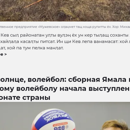
твенное предприятие «Мужевское» оӆаӊмет тащ хоща рупитты ёх. Хор: Миха
Кев сыӆ районатан уӆты вуӆэӊ ёх ун кер тыӆащ соханты 
ахайӆаӆа касаӆты питсат. Ин щи Кев лепа ванамасат: хой
ат, хой па тум пелка манӆат.
е >
солнце, волейбол: сборная Ямала 
ому волейболу начала выступлен
онате страны