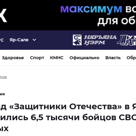
Яр-Сале
°C
Здоровье
Спорт
КМНС
Официально
Власть
Обр
2026
ия
д «Защитники Отечества» в
ились 6,5 тысячи бойцов СВО
ых