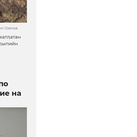
ил Озелов
хатӆатан
 ӆыпийн
по
ие на