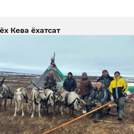
ёх Кева ёхатсат