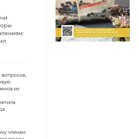
ячи
торы
влениям:
ил
 вопросов,
овую
ленов их
метила
да
жку членам
ался прием