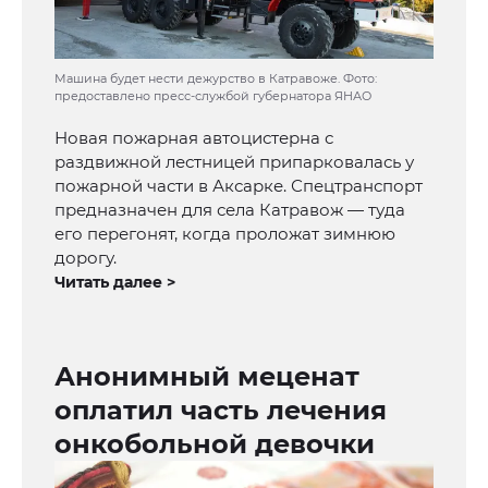
Машина будет нести дежурство в Катравоже. Фото:
предоставлено пресс-службой губернатора ЯНАО
Новая пожарная автоцистерна с
раздвижной лестницей припарковалась у
пожарной части в Аксарке. Спецтранспорт
предназначен для села Катравож — туда
его перегонят, когда проложат зимнюю
дорогу.
Читать далее >
Анонимный меценат
оплатил часть лечения
онкобольной девочки