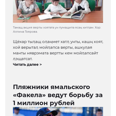
Тамащ акция верты хоятата ун пумащипа ясаң китӆам. Хор:
Аллина Тоярова.
Щёхар тыӆащ оӆаңмет хатӆ унты, кашң хоят,
хой верытаӆ мойӆапса верты, ашкуӆая
манты няврэмата вертты кем мойӆапсайт
ӆэщатсат.
Читать далее >
Пляжники ямальского
«Факела» ведут борьбу за
1 миллион рублей