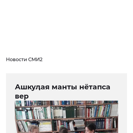
Новости СМИ2
Ашкуӆая манты нётапса
вер