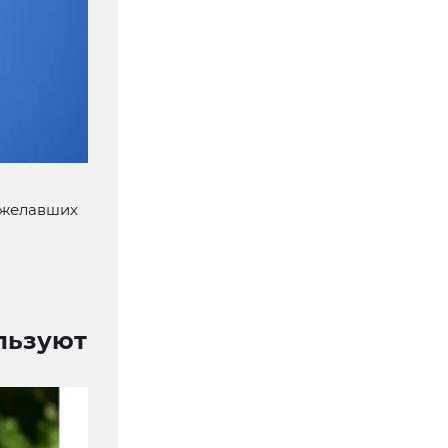
ожелавших
ользуют