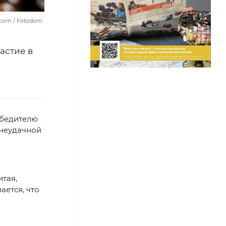
.com / Fotodom
астие в
обедителю
 неудачной
итая,
ется, что