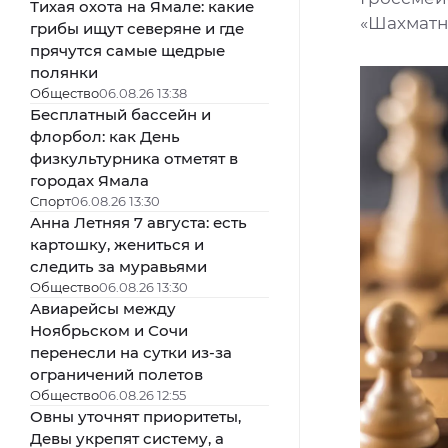
Тихая охота на Ямале: какие
«Шахматн
грибы ищут северяне и где
прячутся самые щедрые
полянки
Общество
06.08.26 13:38
Бесплатный бассейн и
флорбол: как День
физкультурника отметят в
городах Ямала
Спорт
06.08.26 13:30
Анна Летняя 7 августа: есть
картошку, жениться и
следить за муравьями
Общество
06.08.26 13:30
Авиарейсы между
Ноябрьском и Сочи
перенесли на сутки из-за
ограничений полетов
Общество
06.08.26 12:55
Овны уточнят приоритеты,
Девы укрепят систему, а