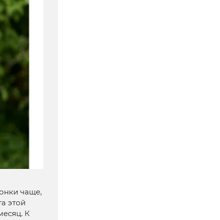
вонки чаще,
та этой
месяц. К