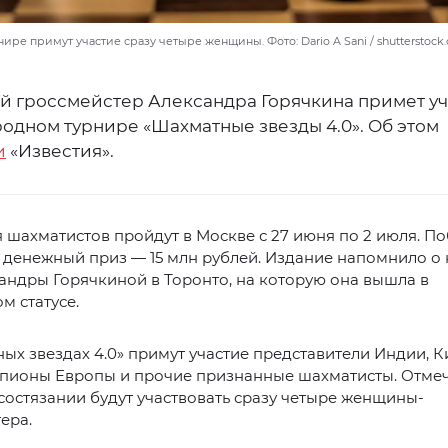
ире примут участие сразу четыре женщины. Фото: Dario A Sani / shutterstock
й гроссмейстер Александра Горячкина примет уч
одном турнире «Шахматные звезды 4.0». Об этом
и
«Известия».
 шахматистов пройдут в Москве с 27 июня по 2 июля. П
 денежный приз — 15 млн рублей. Издание напомнило о
андры Горячкиной в Торонто, на которую она вышла в
м статусе.
ых звездах 4.0» примут участие представители Индии, К
пионы Европы и прочие признанные шахматисты. Отмеча
состязании будут участвовать сразу четыре женщины-
ера.