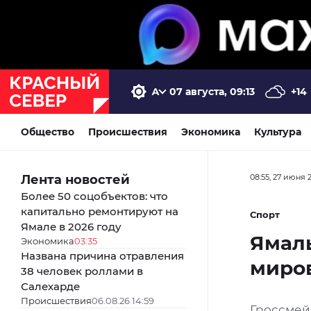
07 августа, 09:13
+14
Общество
Происшествия
Экономика
Культура
Лента новостей
08:55, 27 июня 
Более 50 соцобъектов: что
капитально ремонтируют на
Спорт
Ямале в 2026 году
Ямаль
Экономика
03:35
Названа причина отравления
миро
38 человек роллами в
Салехарде
Происшествия
06.08.26 14:59
Гроссмей