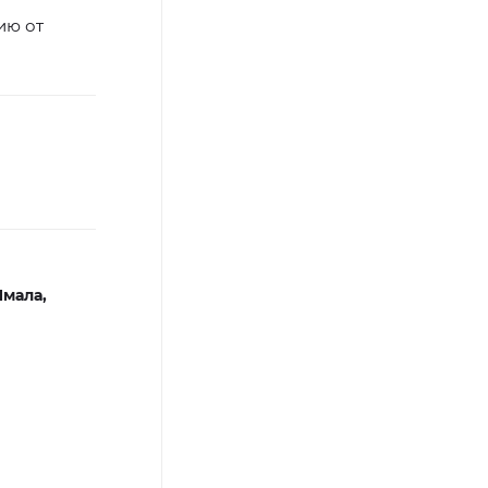
ию от
Ямала,