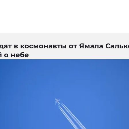
ат в космонавты от Ямала Салько
 о небе