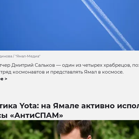
динова / "Ямал-Медиа"
тчер Дмитрий Сальков — один из четырех храбрецов, п
отряд космонавтов и представлять Ямал в космосе.
е >
ика Yota: на Ямале активно исп
сы «АнтиСПАМ»