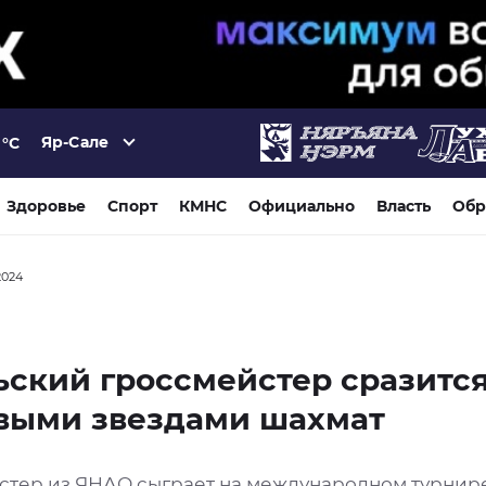
Яр-Сале
°C
Здоровье
Спорт
КМНС
Официально
Власть
Обр
2024
ский гроссмейстер сразится
выми звездами шахмат
стер из ЯНАО сыграет на международном турнир