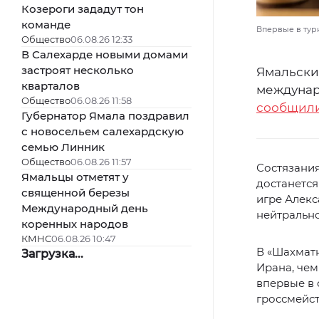
Козероги зададут тон
команде
Впервые в турн
Общество
06.08.26 12:33
В Салехарде новыми домами
застроят несколько
Ямальски
кварталов
междунар
Общество
06.08.26 11:58
сообщил
Губернатор Ямала поздравил
с новосельем салехардскую
семью Линник
Общество
06.08.26 11:57
Состязания
Ямальцы отметят у
достанется
священной березы
игре Алекс
Международный день
нейтрально
коренных народов
КМНС
06.08.26 10:47
В «Шахматн
Загрузка...
Ирана, чем
впервые в 
гроссмейст