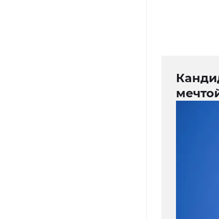
Кандид
мечтой