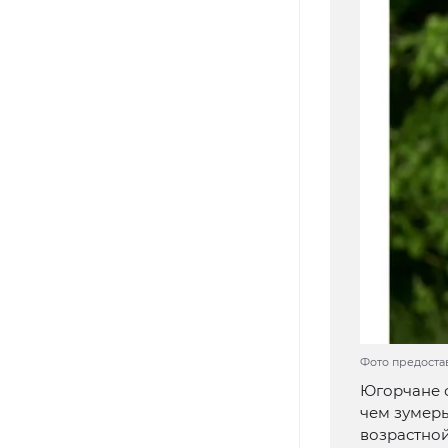
Фото предоста
Югорчане о
чем зумеры
возрастной