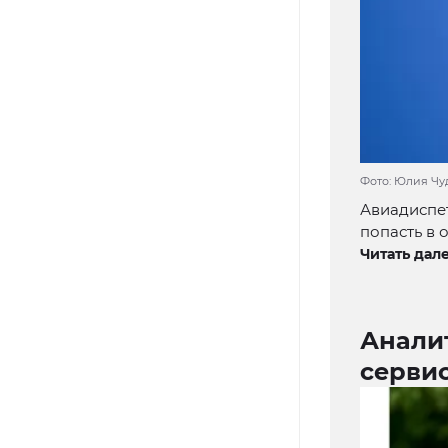
Фото: Юлия Чу
Авиадиспе
попасть в 
Читать дале
Аналит
серви