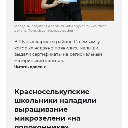
Молодым родителям сертификаты вручал лично глава
района. Фото: vk.com/popovolegshur
В Шурышкарском районе 14 семьям, у
которых недавно появились малыши,
выдали сертификаты на региональный
материнский капитал.
Читать далее >
Красноселькупские
школьники наладили
выращивание
микрозелени «на
подоконнике»