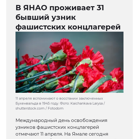
В ЯНАО проживает 31
бывший узник
фашистских концлагерей
11 апреля вспоминают о восстании заключенных
Бухенвальда в 1945 году. Фото: Kaichankava Larysa /
shutterstock.com / Fotodom
Международный день освобождения
узников фашистских концлагерей
отмечают 11 апреля. На Ямале сегодня