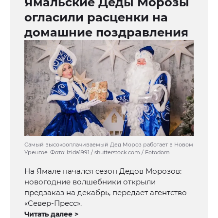
Ямальские Деды Морозы
огласили расценки на
домашние поздравления
Самый высокооплачиваемый Дед Мороз работает в Новом
Уренгое. Фото: Izida1991 / shutterstock.com / Fotodom
На Ямале начался сезон Дедов Морозов:
новогодние волшебники открыли
предзаказ на декабрь, передает агентство
«Север-Пресс».
Читать далее >