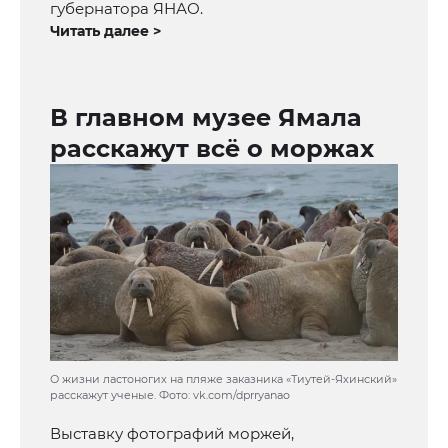
губернатора ЯНАО.
Читать далее >
В главном музее Ямала
расскажут всё о моржах
О жизни ластоногих на пляже заказника «Тиутей-Яхинский»
расскажут ученые. Фото: vk.com/dprryanao
Выставку фотографий моржей,