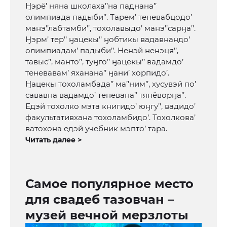
Ӈэрё’ няна школаха’’на паднана’’
олимпиада падыби’’. Тарем’ теневабцодо’
манэ’’лабтамби’’, тохолавыдо’ манэ’’сарӈа’’.
Ӈэрм’ тер’’ ӈацекы’’ ӈобтикы вадавнандо’
олимпиадам’ падыби’’. Ненэй ненэця’’,
тавыс’’, манто’’, туӈго’’ ӈацекы’’ вадамдо’
теневавам’ яханана’’ ӈани’ хорпидо’.
Ӈацекы тохоламбада’’ ма’’ним’’, хусувэй по’
сававна вадамдо’ теневана’’ тянёворӈа’’.
Едэй тохолко мэта книгидо’ юӈгу’’, вадидо’
факультативхана тохоламбидо’. Тохолкова’
ватохона едэй учебник мэпто’ тара.
Читать далее >
Самое популярное место
для свадеб тазовчан –
музей вечной мерзлоты