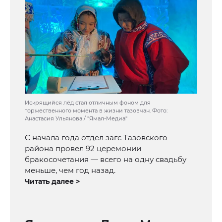
Искрящийся лёд стал отличным фоном для
торжественного момента в жизни тазовчан. Фото:
Анастасия Ульянова / "Ямал-Медиа"
С начала года отдел загс Тазовского
района провел 92 церемонии
бракосочетания — всего на одну свадьбу
меньше, чем год назад.
Читать далее >