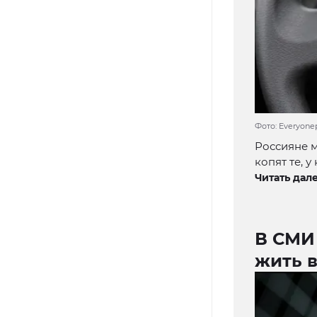
Фото: Everyonep
Россияне м
копят те, 
Читать дале
В СМИ
жить 