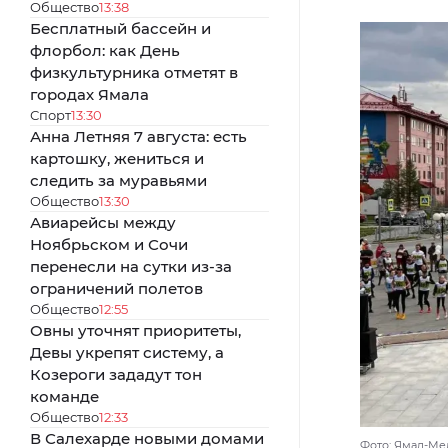
Общество
13:38
Бесплатный бассейн и
флорбол: как День
физкультурника отметят в
городах Ямала
Спорт
13:30
Анна Летняя 7 августа: есть
картошку, жениться и
следить за муравьями
Общество
13:30
Авиарейсы между
Ноябрьском и Сочи
перенесли на сутки из-за
ограничений полетов
Общество
12:55
Овны уточнят приоритеты,
Девы укрепят систему, а
Козероги зададут тон
команде
Общество
12:33
В Салехарде новыми домами
Фото: Ямал-Ме