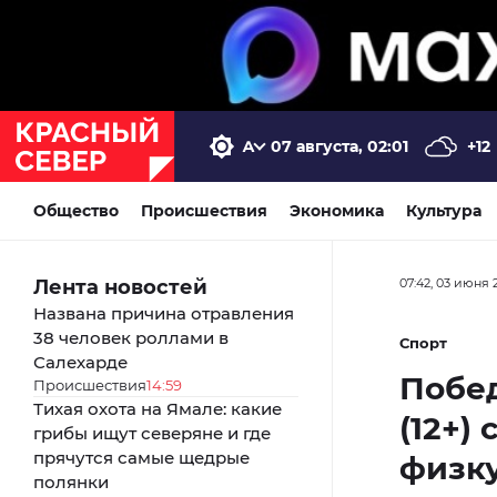
07 августа, 02:01
+12
Общество
Происшествия
Экономика
Культура
Лента новостей
07:42, 03 июня 
Названа причина отравления
38 человек роллами в
Спорт
Салехарде
Побед
Происшествия
14:59
Тихая охота на Ямале: какие
(12+)
грибы ищут северяне и где
прячутся самые щедрые
физку
полянки