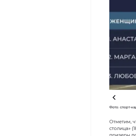
Фото: спорт-к
Отметим, ч
столица» (
призеры по