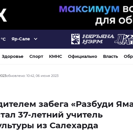
Яр-Сале
°C
Здоровье
Спорт
КМНС
Официально
Власть
Обр
2023
обновлено: 10:42, 06 июня 2023
ителем забега «Разбуди Ям
 стал 37-летний учитель
льтуры из Салехарда