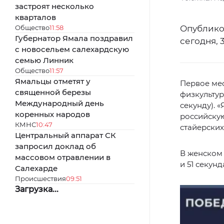
застроят несколько
кварталов
Общество
11:58
Опублико
Губернатор Ямала поздравил
сегодня, 
с новосельем салехардскую
семью Линник
Общество
11:57
Ямальцы отметят у
Первое мес
священной березы
физкультур
Международный день
секунду). 
коренных народов
российскую
КМНС
10:47
стайерских
Центральный аппарат СК
запросил доклад об
В женском 
массовом отравлении в
и 51 секунда
Салехарде
Происшествия
09:51
Загрузка...