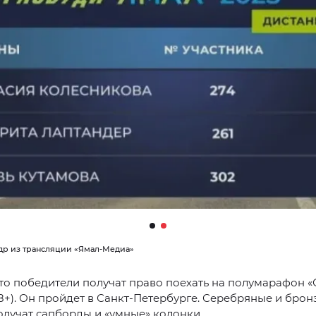
адр из трансляции «Ямал-Медиа»
то победители получат право поехать на полумарафон 
18+). Он пройдет в Санкт-Петербурге. Серебряные и бро
лучат сапборды и «умные» колонки.