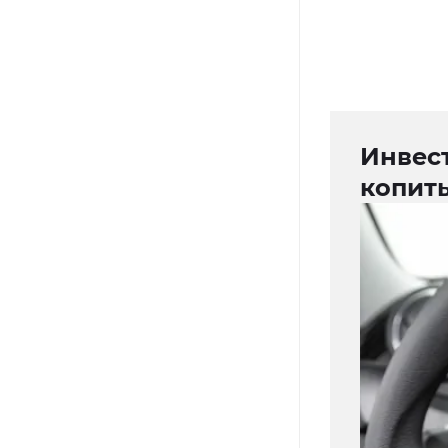
Инвес
копить