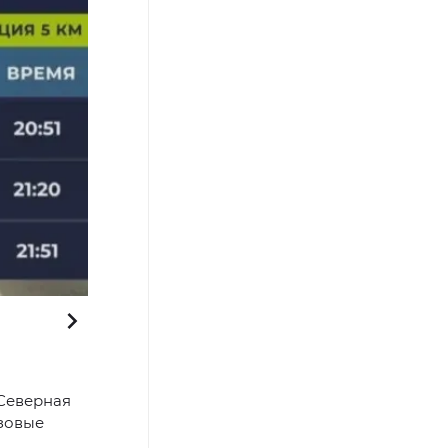
Фото: спорт-кадр из трансляции «Ямал-Медиа»
«Северная
нзовые