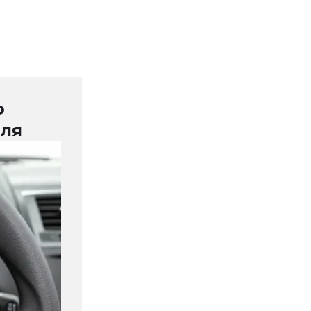
о
иля