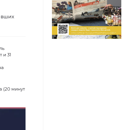
ивших
ль
 и 31
на
 (20 минут