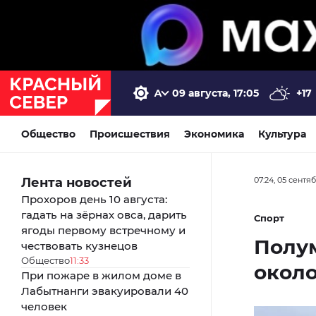
09 августа, 17:05
+17
Общество
Происшествия
Экономика
Культура
Лента новостей
07:24, 05 сентя
Прохоров день 10 августа:
гадать на зёрнах овса, дарить
Спорт
ягоды первому встречному и
Полу
чествовать кузнецов
Общество
11:33
около
При пожаре в жилом доме в
Лабытнанги эвакуировали 40
человек