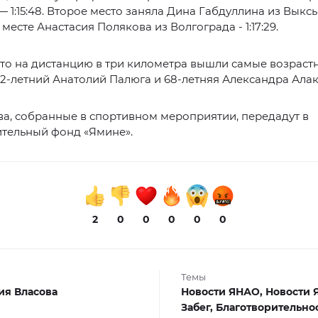
 1:15:48. Второе место заняла Дина Габдуллина из Выксы —
месте Анастасия Полякова из Волгограда - 1:17:29.
то на дистанцию в три километра вышли самые возраст
2-летний Анатолий Палюга и 68-летняя Александра Алак
ва, собранные в спортивном мероприятии, передадут в
ительный фонд «Ямине».
2
0
0
0
0
0
Темы
я Власова
Новости ЯНАО,
Новости 
Забег,
Благотворительно