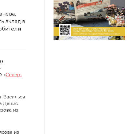
анева,
ь вклад в
любители
00
-
А «
Север-
г Васильев
ла Денис
езова из
ясова из