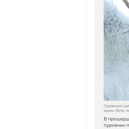
Пуровский райо
зырян. Фото: v
В прошедш
пуровчан п