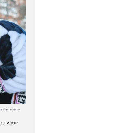
анты, коми-
аздником