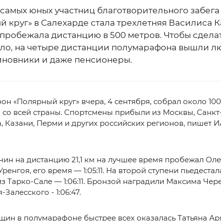
 самых юных участниц благотворительного забега
 круг» в Салехарде стала трехлетняя Василиса К
пробежала дистанцию в 500 метров. Чтобы сделат
ело, на четыре дистанции полумарафона вышли 
чиновники и даже пенсионеры.
н «Полярный круг» вчера, 4 сентября, собрал около 10
 со всей страны. Спортсмены прибыли из Москвы, Санкт
, Казани, Перми и других российских регионов, пишет И
ин на дистанцию 21,1 км на лучшее время пробежал Оле
Уренгоя, его время — 1:05:11. На второй ступени пьедеста
з Тарко-Сале — 1:06:11. Бронзой наградили Максима Чер
Залесского - 1:06:47.
ин в полумарафоне быстрее всех оказалась Татьяна Ар