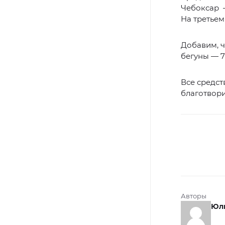
Чебоксар —
На третьем 
Добавим, ч
бегуны — 7
Все средст
благотвор
Авторы
Юли