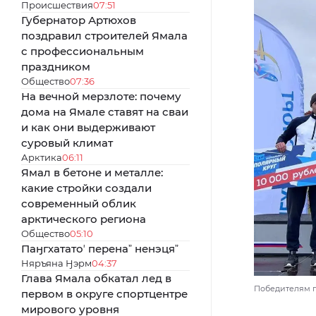
Происшествия
07:51
Губернатор Артюхов
поздравил строителей Ямала
с профессиональным
праздником
Общество
07:36
На вечной мерзлоте: почему
дома на Ямале ставят на сваи
и как они выдерживают
суровый климат
Арктика
06:11
Ямал в бетоне и металле:
какие стройки создали
современный облик
арктического региона
Общество
05:10
Паӈгхататоʼ перенаˮ ненэцяˮ
Няръяна Ӈэрм
04:37
Глава Ямала обкатал лед в
Победителям по
первом в округе спортцентре
мирового уровня