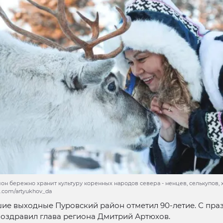
н бережно хранит культуру коренных народов севера - ненцев, селькупов, х
k.com/artyukhov_da
ие выходные Пуровский район отметил 90-летие. С пр
оздравил глава региона Дмитрий Артюхов.