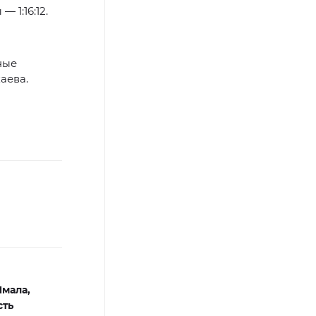
 1:16:12.
ные
аева.
Ямала,
сть