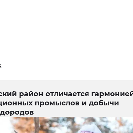
2
ский район отличается гармоние
ционных промыслов и добычи
одородов