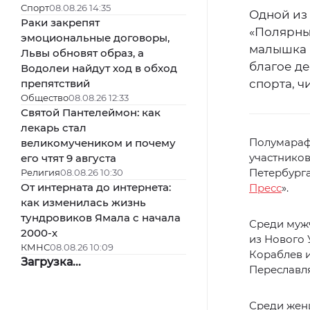
Спорт
08.08.26 14:35
Одной из
Раки закрепят
«Полярный
эмоциональные договоры,
малышка 
Львы обновят образ, а
благое д
Водолеи найдут ход в обход
препятствий
спорта, 
Общество
08.08.26 12:33
Святой Пантелеймон: как
лекарь стал
Полумарафо
великомучеником и почему
участников
его чтят 9 августа
Петербурга
Религия
08.08.26 10:30
От интерната до интернета:
Пресс
».
как изменилась жизнь
тундровиков Ямала с начала
Среди мужч
2000-х
из Нового 
КМНС
08.08.26 10:09
Кораблев и
Загрузка...
Переславля-
Среди женщ