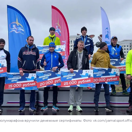
лумарафона вручили денежные сертификаты. Фото: vk.com/yamal.sport.offic