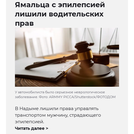
Ямальца с эпилепсией
лишили водительских
прав
У автомобилиста было серьезное неврологическое
заболевание. Фото: ARMMY PICCA/Shutterstock/ФОТОДОМ
В Надыме лишили права управлять
транспортом мужчину, страдающего
эпилепсией.
Читать далее >