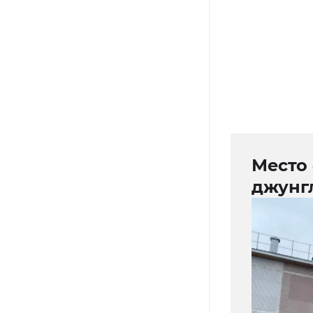
Место
джунг