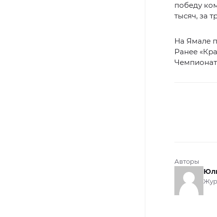
победу ком
тысяч, за т
На Ямале 
Ранее «Кр
Чемпионат
Авторы
Юл
Жур