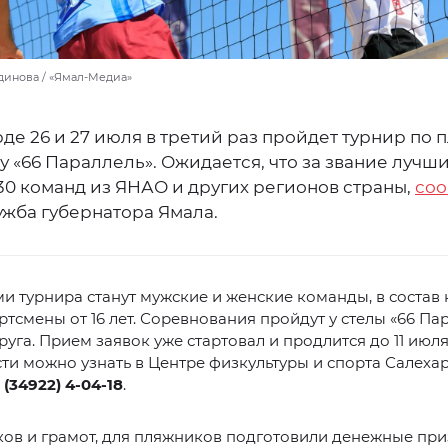
динова / «Ямал-Медиа»
де 26 и 27 июля в третий раз пройдет турнир по
 «66 Параллель». Ожидается, что за звание лучш
30 команд из ЯНАО и других регионов страны,
со
ужба губернатора Ямала.
и турнира станут мужские и женские команды, в состав
ртсмены от 16 лет. Соревнования пройдут у стелы «66 Па
руга. Прием заявок уже стартовал и продлится до 11 июля
и можно узнать в Центре физкультуры и спорта Салеха
 (34922) 4-04-18
.
ов и грамот, для пляжников подготовили денежные при