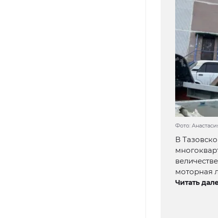
Фото: Анастаси
В Тазовско
многоквар
величестве
моторная л
Читать дале