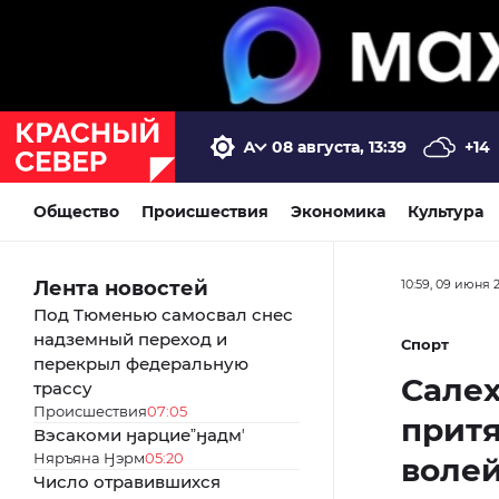
08 августа, 13:39
+14
Общество
Происшествия
Экономика
Культура
Лента новостей
10:59, 09 июня 
Под Тюменью самосвал снес
надземный переход и
Спорт
перекрыл федеральную
Салех
трассу
Происшествия
07:05
прит
Вэсакоми ӈарциеˮӈадмʼ
Няръяна Ӈэрм
05:20
воле
Число отравившихся