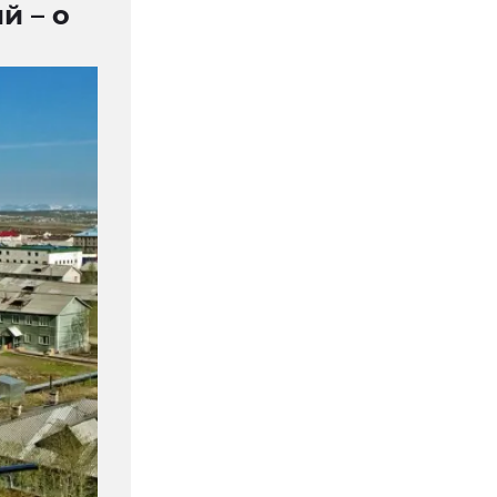
й – о