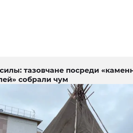
 силы: тазовчане посреди «камен
лей» собрали чум