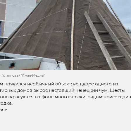
я Ульянова / "Ямал-Медиа"
м появился необычный объект: во дворе одного из
тирных домов вырос настоящий ненецкий чум. Шесты
нно красуются на фоне многоэтажки, рядом присоседил
одка.
е >