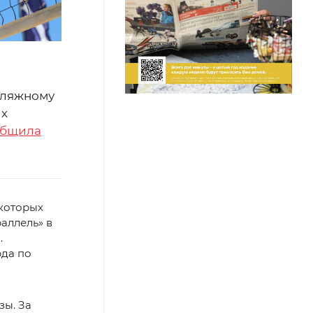
 пляжному
их
общила
 которых
раллель» в
.
рда по
зы. За