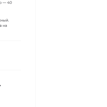
о — 40
жный.
в на
,