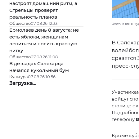
настроят домашний ритм, а
Стрельцы проверят
реальность планов
Общество
07.08.26 12:33
Фото: Юлия Чу
Ермолаев день 8 августа: не
есть яблоки, женщинам
В Салехар
лениться и носить красную
волейболу
нитку
Общество
07.08.26 11:08
сразятся 
В детсадах Салехарда
пресс-сл
начался кукольный бум
Культура
07.08.26 10:56
Загрузка...
Участникам
войдут спо
столице ок
Подробност
телефону
8
Кроме кубк