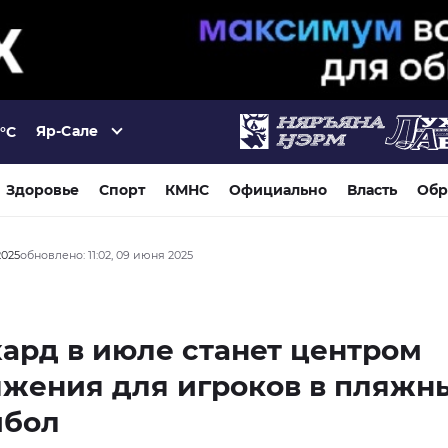
Яр-Сале
°C
Здоровье
Спорт
КМНС
Официально
Власть
Обр
2025
обновлено: 11:02, 09 июня 2025
ард в июле станет центром
яжения для игроков в пляжн
йбол