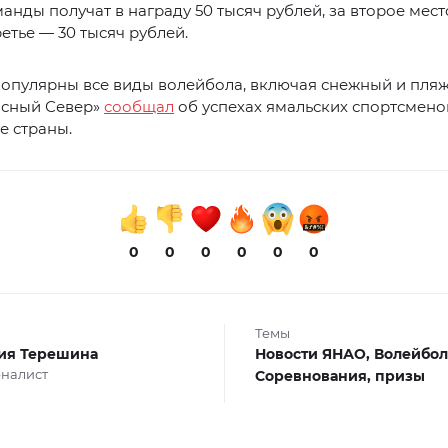
анды получат в награду 50 тысяч рублей, за второе мест
ретье — 30 тысяч рублей.
популярны все виды волейбола, включая снежный и пля
асный Север»
сообщал
об успехах ямальских спортсмено
е страны.
0
0
0
0
0
0
Темы
ия Терешина
Новости ЯНАО,
Волейбол
налист
Соревнования,
призы