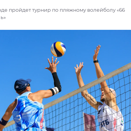
рде пройдет турнир по пляжному волейболу «66
ь»