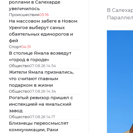
роллами в Салехарде
увеличилось
В Салеха
Происшествия
05:16
Параллел
На массовом забеге в Новом
Уренгое выберут самых
обаятельных единорогов и
фей
Спорт
04:51
В столице Ямала возведут
«город в городе»
Общество
07.08.26 14:54
Жители Ямала признались,
что считают главным
подарком в жизни
Общество
07.08.26 14:34
Рогатый ревизор пришел с
инспекцией на ямальский
завод
Общество
07.08.26 14:17
Близнецы переосмыслят
коммуникации, Раки