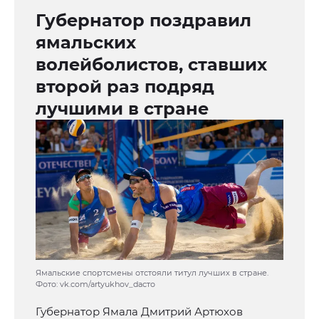
Губернатор поздравил
ямальских
волейболистов, ставших
второй раз подряд
лучшими в стране
Ямальские спортсмены отстояли титул лучших в стране.
Фото: vk.com/artyukhov_daсто
Губернатор Ямала Дмитрий Артюхов