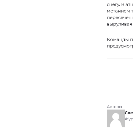
снегу. В э
метанием т
пересеченн
выруливая 
Команды п
предусмот
Авторы
Све
Жур