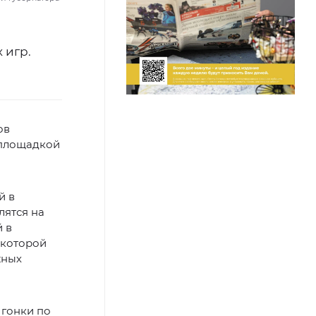
 игр.
ов
 площадкой
й в
лятся на
 в
в которой
жных
 гонки по