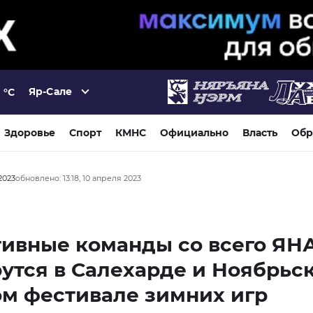
Яр-Сале
°C
Здоровье
Спорт
КМНС
Официально
Власть
Обр
 2023
обновлено: 13:18, 10 апреля 2023
тивные команды со всего ЯН
утся в Салехарде и Ноябрьск
м фестивале зимних игр