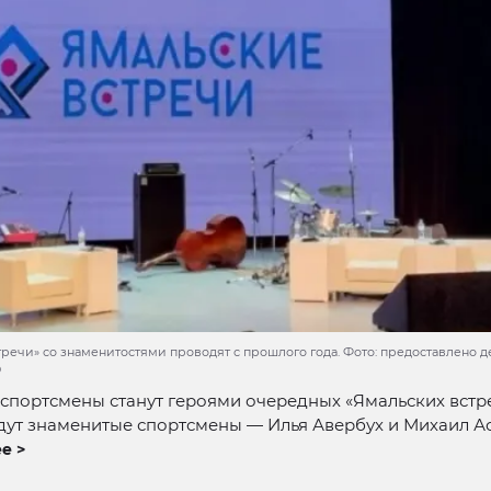
тречи» со знаменитостями проводят с прошлого года. Фото: предоставлено 
О
спортсмены станут героями очередных «Ямальских встреч
дут знаменитые спортсмены — Илья Авербух и Михаил А
е >