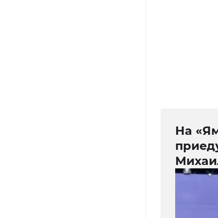
На «Я
приед
Михаи