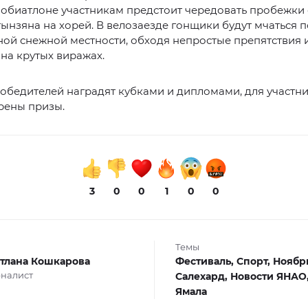
тнобиатлоне участникам предстоит чередовать пробежки 
ынзяна на хорей. В велозаезде гонщики будут мчаться п
ой снежной местности, обходя непростые препятствия 
на крутых виражах.
обедителей наградят кубками и дипломами, для участн
рены призы.
3
0
0
1
0
0
Темы
тлана Кошкарова
Фестиваль,
Спорт,
Ноябрь
налист
Салехард,
Новости ЯНАО
Ямала