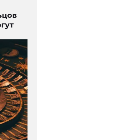
ьцов
огут