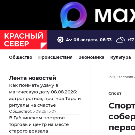
06 августа, 08:33
+17
Общество
Происшествия
Экономика
Культура
Лента новостей
13:17, 10 апреля
Как поймать удачу в
магическую дату 08.08.2026:
Спорт
астропрогноз, прогноз Таро и
Спор
ритуалы на счастье
Общество
05.08.26 15:07
собер
В Губкинском построят
торговый центр на месте
перво
старого вокзала