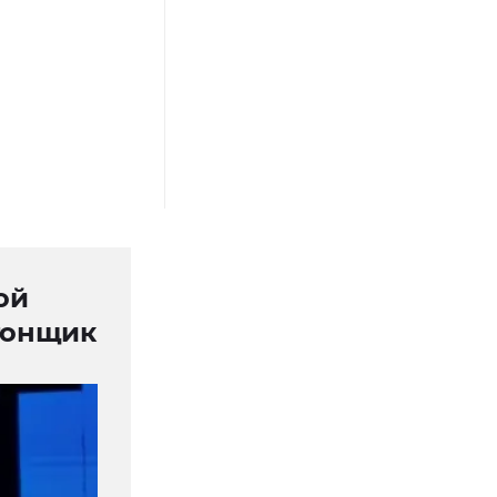
ой
гонщик