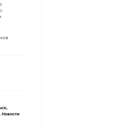
с
о
и
иков
ск,
,
Новости