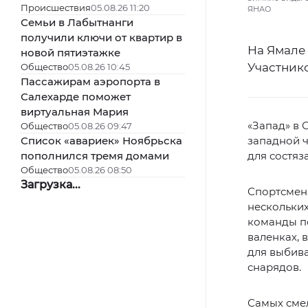
Происшествия
05.08.26 11:20
ЯНАО
Семьи в Лабытнанги
получили ключи от квартир в
На Ямале 
новой пятиэтажке
Участнико
Общество
05.08.26 10:45
Пассажирам аэропорта в
Салехарде поможет
виртуальная Мария
«Запад» в 
Общество
05.08.26 09:47
Список «авариек» Ноябрьска
западной ч
пополнился тремя домами
для состяз
Общество
05.08.26 08:50
Загрузка...
Спортсме
нескольких
команды по
валенках, 
для выбив
снарядов.
Самых смел