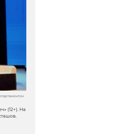
департаментом
» (12+). На
сташов.