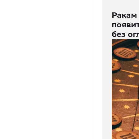
Ракам 
появит
без ог