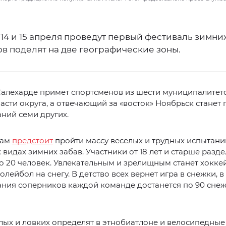
14 и 15 апреля проведут первый фестиваль зимних
в поделят на две географические зоны.
Салехарде примет спортсменов из шести муниципалитет
асти округа, а отвечающий за «восток» Ноябрьск станет
аний семи других.
нам
предстоит
пройти массу веселых и трудных испытани
 видах зимних забав. Участники от 18 лет и старше разде
 20 человек. Увлекательным и зрелищным станет хоккей
волейбол на снегу. В детство всех вернет игра в снежки, 
ания соперников каждой команде достанется по 90 сне
ых и ловких определят в этнобиатлоне и велосипедные