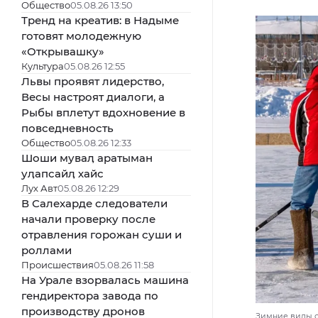
Общество
05.08.26 13:50
Тренд на креатив: в Надыме
готовят молодежную
«Открывашку»
Культура
05.08.26 12:55
Львы проявят лидерство,
Весы настроят диалоги, а
Рыбы вплетут вдохновение в
повседневность
Общество
05.08.26 12:33
Шоши муваӆ аратыман
уӆапсайӆ хайс
Лух Авт
05.08.26 12:29
В Салехарде следователи
начали проверку после
отравления горожан суши и
роллами
Происшествия
05.08.26 11:58
На Урале взорвалась машина
гендиректора завода по
производству дронов
Зимние виды с