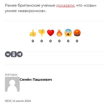
Ранее британские учёные
доказали
, что «совы»
умнее «жаворонков».
0
0
0
0
0
0
Авторы
Семён Пашкевич
05:01, 14 июля 2024