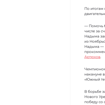
По итогам 
двигательн
— Помочь б
числе за с
Надыма за
из Ноябрь
Надыма — в
прокоммен
Артюхов
.
Чемпионом
накануне в
«Южный те
В борьбе 
Нового Уре
победу со с