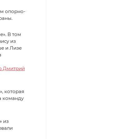
ем опорно-
раны.
». В том
нису из
е и Лизе
з
ор Дмитрий
, которая
а команду
» из
рвали