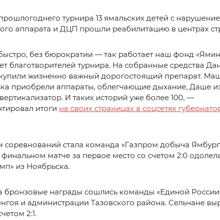
прошлогоднего турнира 13 ямальских детей с нарушени
ого аппарата и ДЦП прошли реабилитацию в центрах ст
ыстро, без бюрократии — так работает наш фонд «Ямине
чет благотворителей турнира. На собранные средства Да
купили жизненно важный дорогостоящий препарат. Маш
ска приобрели аппараты, облегчающие дыхание, Даше и
ертикализатор. И таких историй уже более 100, —
тировал итоги
на своих страницах в соцсетях губернат
 соревнований стала команда «Газпром добыча Ямбург»
 финальном матче за первое место со счетом 2:0 одолел
мп» из Ноябрьска.
за бронзовые награды сошлись команды «Единой России
нгоя и администрации Тазовского района. Сельчане вы
четом 2:1.