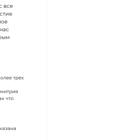
с все
астие
мое
нас
орым
олее трех
Дмитрия
ак что
й
оказана