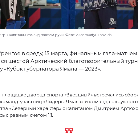
гры капитаны команд пожали руки. Фото: vk.com/artyukhov_da
ренгое в среду, 15 марта, финальным гала-матчем
ся шестой Арктический благотворительный турн
 «Кубок губернатора Ямала — 2023».
 площадке дворца спорта «Звездный» встречались сбор
 команд-участниц «Лидеры Ямала» и команда окружного
тва «Северный характер» с капитаном Дмитрием Артюх
ь с равным счетом 1:1.