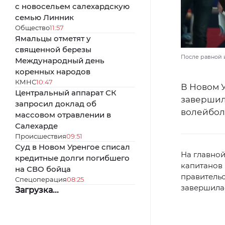
с новосельем салехардскую
семью Линник
Общество
11:57
Ямальцы отметят у
священной березы
После равной и
Международный день
коренных народов
КМНС
10:47
В Новом У
Центральный аппарат СК
завершил
запросил доклад об
волейболу
массовом отравлении в
Салехарде
Происшествия
09:51
Суд в Новом Уренгое списал
На главной
кредитные долги погибшего
капитанов
на СВО бойца
правительс
Спецоперация
08:25
завершилас
Загрузка...