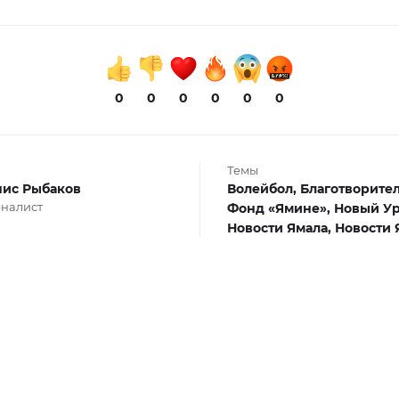
0
0
0
0
0
0
Темы
ис Рыбаков
Волейбол,
Благотворител
налист
Фонд «Ямине»,
Новый Ур
Новости Ямала,
Новости