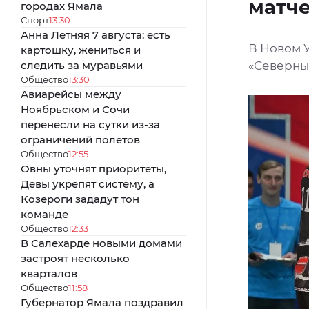
матч
городах Ямала
Спорт
13:30
Анна Летняя 7 августа: есть
В Новом 
картошку, жениться и
следить за муравьями
«Северны
Общество
13:30
Авиарейсы между
Ноябрьском и Сочи
перенесли на сутки из-за
ограничений полетов
Общество
12:55
Овны уточнят приоритеты,
Девы укрепят систему, а
Козероги зададут тон
команде
Общество
12:33
В Салехарде новыми домами
застроят несколько
кварталов
Общество
11:58
Губернатор Ямала поздравил