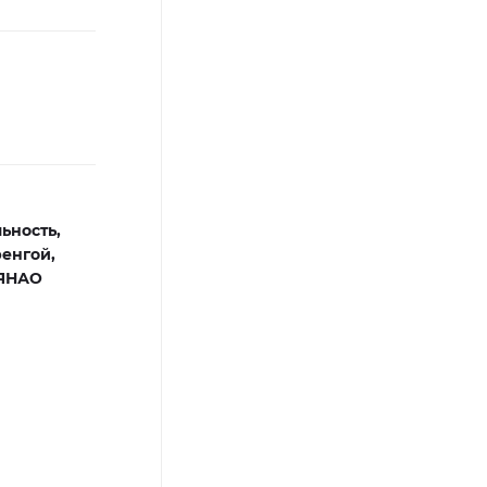
ьность,
енгой,
 ЯНАО