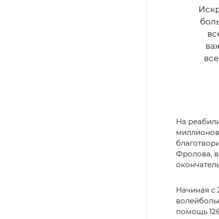
Искр
боль
вс
ва
все
На реабили
миллионов 
благотвори
Фролова, в
окончатель
Начиная с 
волейбольн
помощь 126