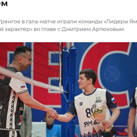
ем
Уренгое в гала-матче играли команды «Лидеры Ям
й характер» во главе с Дмитрием Артюховым