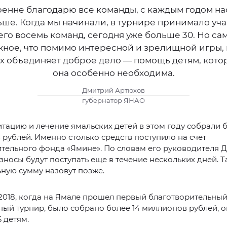
енне благодарю все команды, с каждым годом на
ше. Когда мы начинали, в турнире принимало уч
его восемь команд, сегодня уже больше 30. Но са
жное, что помимо интересной и зрелищной игры, 
х объединяет доброе дело — помощь детям, кот
она особенно необходима.
Дмитрий Артюхов
губернатор ЯНАО
тацию и лечение ямальских детей в этом году собрали б
рублей. Именно столько средств поступило на счет
тельного фонда «Ямине». По словам его руководителя 
зносы будут поступать еще в течение нескольких дней. Т
ную сумму назовут позже.
2018, когда на Ямале прошел первый благотворительны
ый турнир, было собрано более 14 миллионов рублей, 
 детям.