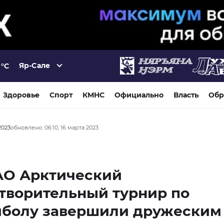
Яр-Сале
°C
Здоровье
Спорт
КМНС
Официально
Власть
Обр
2023
обновлено: 06:10, 16 марта 2023
АО Арктический
творительный турнир по
йболу завершили дружеским