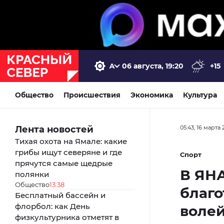
06 августа, 19:20
+15
Общество
Происшествия
Экономика
Культура
Лента новостей
05:43, 16 марта 
Тихая охота на Ямале: какие
грибы ищут северяне и где
Спорт
прячутся самые щедрые
В ЯН
полянки
Общество
13:38
благо
Бесплатный бассейн и
флорбол: как День
воле
физкультурника отметят в