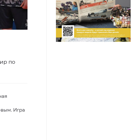
ир по
ная
овым. Игра