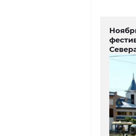
Ноябрь
фести
Север