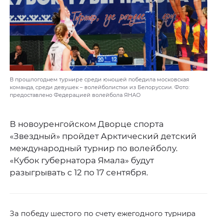
В прошлогоднем турнире среди юношей победила московская
команда, среди девушек – волейболистки из Белоруссии. Фото:
предоставлено Федерацией волейбола ЯНАО
В новоуренгойском Дворце спорта
«Звездный» пройдет Арктический детский
международный турнир по волейболу.
«Кубок губернатора Ямала» будут
разыгрывать с 12 по 17 сентября.
За победу шестого по счету ежегодного турнира