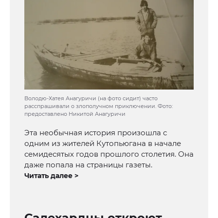
Володю-Хатея Анагуричи (на фото сидит) часто
расспрашивали о злополучном приключении. Фото:
предоставлено Никитой Анагуричи
Эта необычная история произошла с
одним из жителей Кутопьюгана в начале
семидесятых годов прошлого столетия. Она
даже попала на страницы газеты.
Читать далее >
Салехардцы откроют