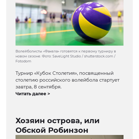
Волейболисты «Факела» готовятся к первому турниру в
новом сезоне. Фото: SaveLight Studio / shutterstock.com /
Fotodom
Турнир «Кубок Столетия», посвященный
столетию российского волейбола стартует
завтра, 8 сентября.
Читать далее >
Хозяин острова, или
Обской Робинзон