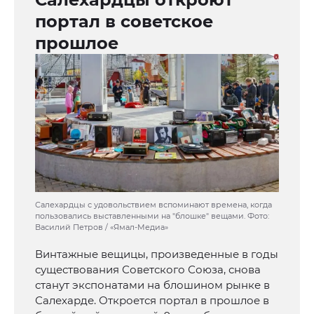
портал в советское
прошлое
Салехардцы с удовольствием вспоминают времена, когда
пользовались выставленными на "блошке" вещами. Фото:
Василий Петров / «Ямал-Медиа»
Винтажные вещицы, произведенные в годы
существования Советского Союза, снова
станут экспонатами на блошином рынке в
Салехарде. Откроется портал в прошлое в