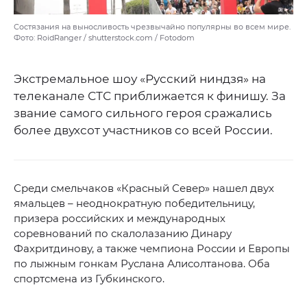
Состязания на выносливость чрезвычайно популярны во всем мире.
Фото: RoidRanger / shutterstock.com / Fotodom
Экстремальное шоу «Русский ниндзя» на
телеканале СТС приближается к финишу. За
звание самого сильного героя сражались
более двухсот участников со всей России.
Среди смельчаков «Красный Север» нашел двух
ямальцев – неоднократную победительницу,
призера российских и международных
соревнований по скалолазанию Динару
Фахритдинову, а также чемпиона России и Европы
по лыжным гонкам Руслана Алисолтанова. Оба
спортсмена из Губкинского.