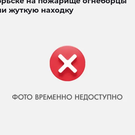
брьске на пожарище огнеборцы
ли жуткую находку