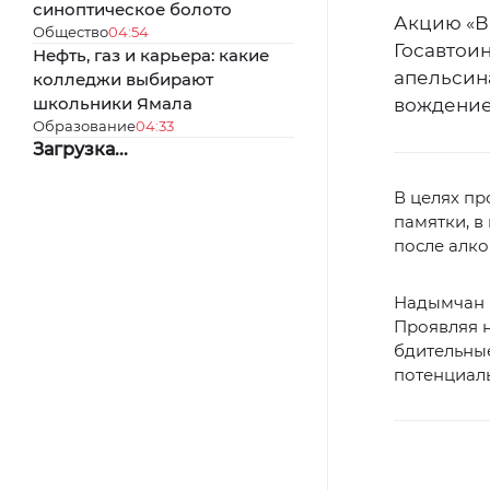
синоптическое болото
Акцию «В
Общество
04:54
Госавтоин
Нефть, газ и карьера: какие
апельсина
колледжи выбирают
школьники Ямала
вождение
Образование
04:33
Загрузка...
В целях п
памятки, 
после алко
Надымчан 
Проявляя н
бдительные
потенциал