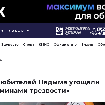
Яр-Сале
°C
Здоровье
Спорт
КМНС
Официально
Власть
Обр
22
любителей Надыма угощали
минами трезвости»