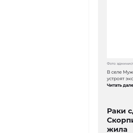
Фото: админис
В селе Муж
устроят эк
Читать дале
Раки с
Скорпи
жила