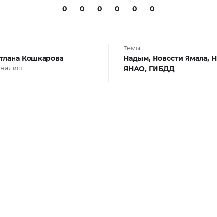
0
0
0
0
0
0
Темы
тлана Кошкарова
Надым,
Новости Ямала,
Н
налист
ЯНАО,
ГИБДД