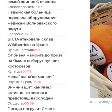
семей воинов Отечества
Спецоперация
06:57
Надымская больница
передала оборудование
медикам Волновахского
округа
Здоровье
06:23
БПЛА атаковали склад
Wildberries на Урале
Происшествия
05:59
От бивня мамонта до приза:
на Ямале выберут лучших
косторезов
Культура
05:43
Нешаˮ шанаʼко мянаԯяˮ
Няръяна Ӈэрм
05:26
Зимний щит: как Ямал
активно готовится к
предстоящим холодам
Фото: УГИБДД
Общество
05:09
Погода погрузит Ямал в