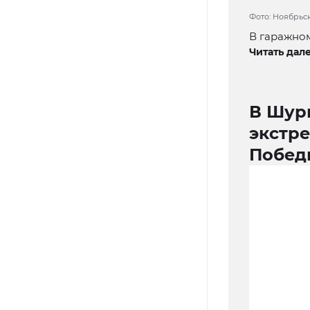
Фото: Ноябрьс
В гаражном
Читать дале
В Шур
экстре
Побед