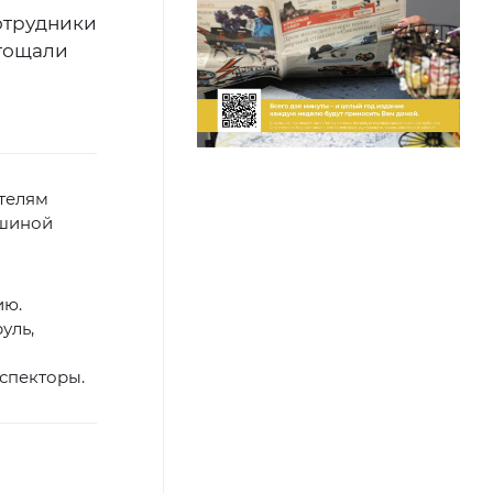
отрудники
угощали
телям
ашиной
ию.
уль,
спекторы.