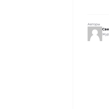
Авторы
Све
Жур