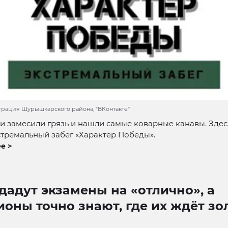
трация Шурышкарского района, "ВКонтакте"
и замесили грязь и нашли самые коварные канавы. Здес
стремальный забег «Характер Победы».
е >
дадут экзамены на «отлично», а
оны точно знают, где их ждёт зо