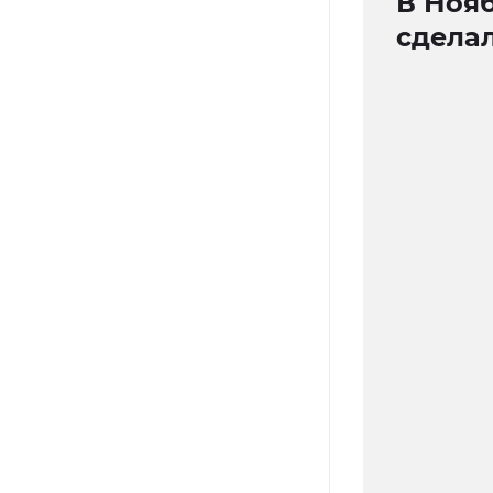
В Ноя
сдела