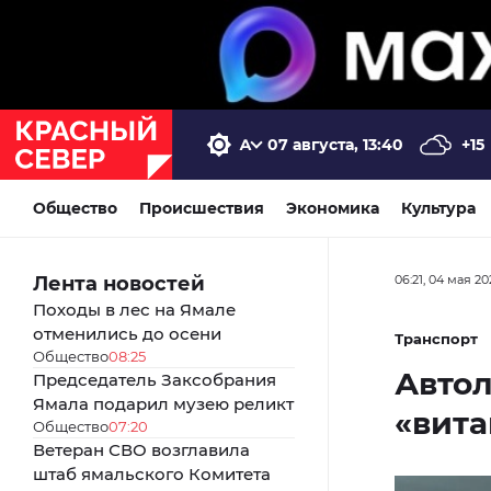
07 августа, 13:40
+15
Общество
Происшествия
Экономика
Культура
Лента новостей
06:21, 04 мая 20
Походы в лес на Ямале
отменились до осени
Транспорт
Общество
08:25
Авто
Председатель Заксобрания
Ямала подарил музею реликт
«вита
Общество
07:20
Ветеран СВО возглавила
штаб ямальского Комитета