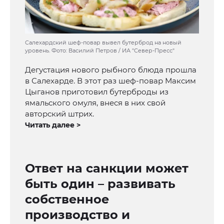
Салехардский шеф-повар вывел бутерброд на новый
уровень. Фото: Василий Петров / ИА "Север-Пресс"
Дегустация нового рыбного блюда прошла
в Салехарде. В этот раз шеф-повар Максим
Цыганов приготовил бутерброды из
ямальского омуля, внеся в них свой
авторский штрих.
Читать далее >
Ответ на санкции может
быть один – развивать
собственное
производство и