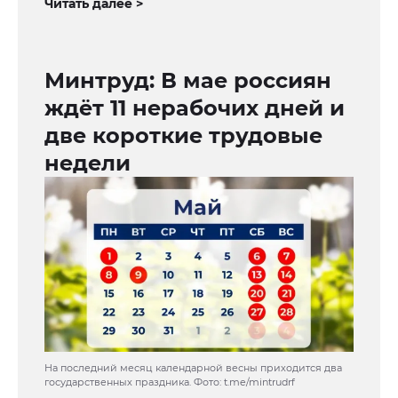
Читать далее >
Минтруд: В мае россиян
ждёт 11 нерабочих дней и
две короткие трудовые
недели
На последний месяц календарной весны приходится два
государственных праздника. Фото: t.me/mintrudrf