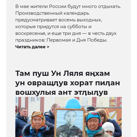
В мае жители России будут много отдыхать.
Производственный календарь
предусматривает восемь выходных,
которые придутся на субботы и
воскресенья, и еще три дня — в честь двух
праздников: Первомая и Дня Победы.
Читать далее >
Там пуш Ун Ляля яңхам
ун овращӆув хорат пиӆан
вошхулыя ант этӆыӆув