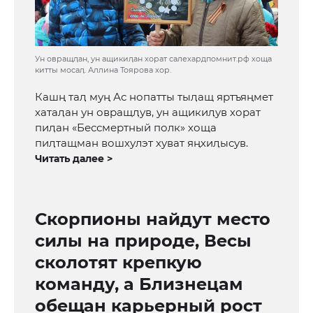
Ун овращӆан, ун ащикиӆан хорат салехардпомнит.рф хоща
китты мосаӆ. Аллина Тоярова хор.
Кашң таӆ муң Ас нопатты тыӆащ яртъяңмет
хатаӆан ун овращӆув, ун ащикиӆув хорат
пиӆан «Бессмертный полк» хоща
пиӆтащман вошхулэт хуват яңхиӆысув.
Читать далее >
Скорпионы найдут место
силы на природе, Весы
сколотят крепкую
команду, а Близнецам
обещан карьерный рост