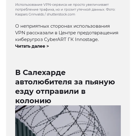
Использование VPN-сервиса не просто увеличивает
потребление трафика, но и грозит утечкой данных. Фото:
Kaspars Grinvalds / shutterstock.com
О неприятных сторонах использования
VPN рассказали в Центре предотвращения
киберугроз CyberART ГК Innostage.
Читать далее >
В Салехарде
автолюбителя за пьяную
езду отправили в
колонию