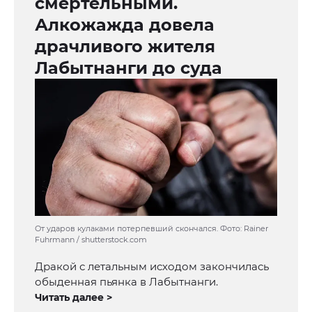
смертельными.
Алкожажда довела
драчливого жителя
Лабытнанги до суда
От ударов кулаками потерпевший скончался. Фото: Rainer
Fuhrmann / shutterstock.com
Дракой с летальным исходом закончилась
обыденная пьянка в Лабытнанги.
Читать далее >