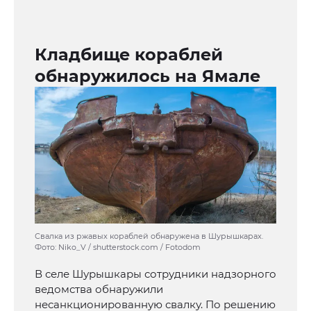
Кладбище кораблей
обнаружилось на Ямале
Свалка из ржавых кораблей обнаружена в Шурышкарах.
Фото: Niko_V / shutterstock.com / Fotodom
В селе Шурышкары сотрудники надзорного
ведомства обнаружили
несанкционированную свалку. По решению