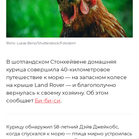
Фото: Lukas Beno/Shutterstock/Fotodom
В шотландском Стонхейвене домашняя
курица совершила 40-километровое
путешествие к морю — на запасном колесе
на крыше Land Rover — и благополучно
вернулась к своему хозяину. Об этом
сообщает
Би-би-си
.
Курицу обнаружил 58-летний Дэйв Джейкобс,
когда спускался к морю — птица мирно устроилась