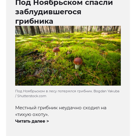
Под Ноябрьском спасли
заблудившегося
грибника
Под Ноябрьском в лесу потерялся грибник. Bogdan Yakuba
/ Shutterstock.com
Местный грибник неудачно сходил на
«тихую охоту».
Читать далее >