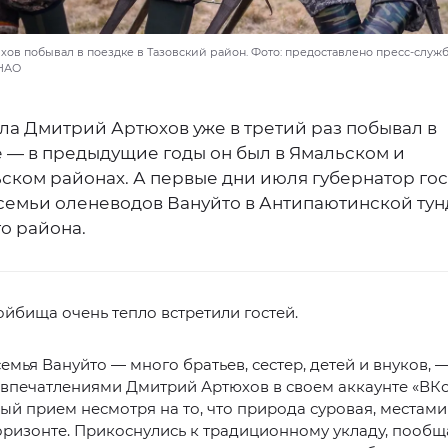
ов побывал в поездке в Тазовский район. Фото: предоставлено пресс-служ
ЯНАО
ла Дмитрий Артюхов уже в третий раз побывал в
 — в предыдущие годы он был в Ямальском и
ском районах. А первые дни июля губернатор гос
семьи оленеводов Вануйто в Антипаютинской ту
о района.
ойбища очень тепло встретили гостей.
емья Вануйто — много братьев, сестер, детей и внуков, 
впечатлениями Дмитрий Артюхов в своем аккаунте «ВКо
ый прием несмотря на то, что природа суровая, местами
оризонте. Прикоснулись к традиционному укладу, пообщ