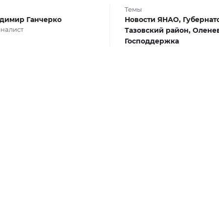
Темы
димир Ганчерко
Новости ЯНАО,
Губернат
налист
Тазовский район,
Олене
Господдержка