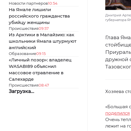
Новости партнёров
10:54
На Ямале лишили
российского гражданства
Дмитрий Артюх
губернатора 
убийцу женщины
Происшествия
09:57
Из Арктики в Малайзию: как
Глава Яма
школьники Ямала штурмуют
стойбище
английский
Приураль
Образование
09:15
дружной 
«Личный позор»: владелец
WASABI89 объяснил
Тазовског
массовое отравление в
Салехарде
Происшествия
08:47
Загрузка...
Хозяева ст
«Большая с
поделился
Очень тепл
лежит на г