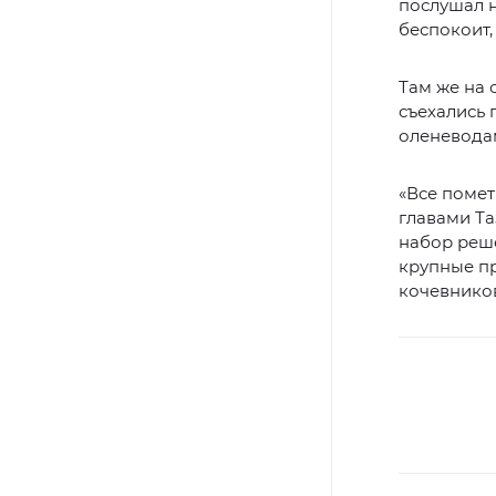
послушал н
беспокоит,
Там же на 
съехались 
оленевода
«Все помет
главами Та
набор реш
крупные п
кочевнико