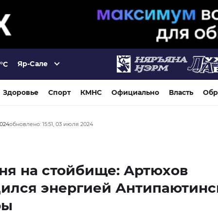
Яр-Сале
°C
Здоровье
Спорт
КМНС
Официально
Власть
Обр
2024
обновлено: 15:51, 03 июля 2024
ня на стойбище: Артюхов
дился энергией Антипаютинс
ры