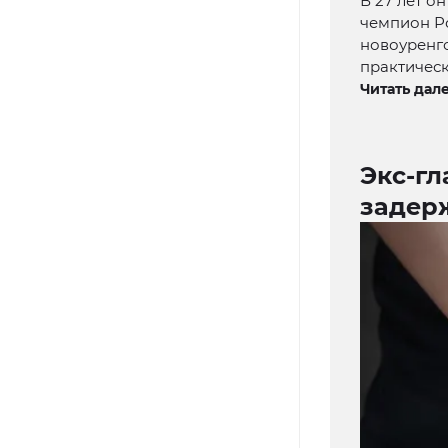
В 27 лет о
чемпион Р
новоуренго
практическ
Читать дале
Экс-гл
задер