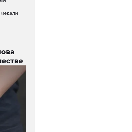
ный
 медали
нова
честве