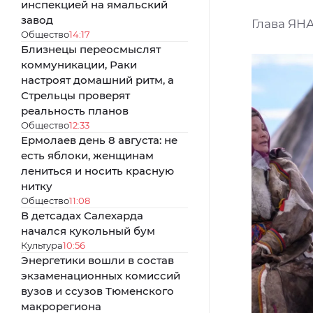
инспекцией на ямальский
завод
Глава ЯН
Общество
14:17
Близнецы переосмыслят
коммуникации, Раки
настроят домашний ритм, а
Стрельцы проверят
реальность планов
Общество
12:33
Ермолаев день 8 августа: не
есть яблоки, женщинам
лениться и носить красную
нитку
Общество
11:08
В детсадах Салехарда
начался кукольный бум
Культура
10:56
Энергетики вошли в состав
экзаменационных комиссий
вузов и ссузов Тюменского
макрорегиона