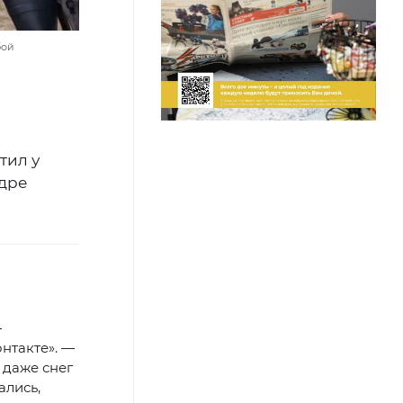
бой
тил у
ндре
—
нтакте». —
 даже снег
ались,