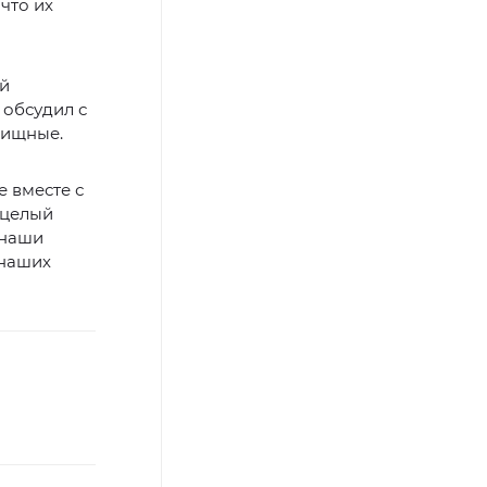
что их
ый
 обсудил с
лищные.
е вместе с
 целый
 наши
 наших