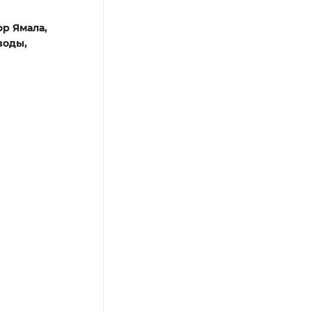
ор Ямала,
воды,