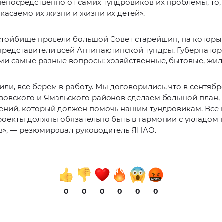
епосредственно от самих тундровиков их проблемы, то, 
 касаемо их жизни и жизни их детей».
стойбище провели большой Совет старейшин, на котор
представители всей Антипаютинской тундры. Губернатор
ми самые разные вопросы: хозяйственные, бытовые, жи
или, все берем в работу. Мы договорились, что в сентябр
зовского и Ямальского районов сделаем большой план,
ений, который должен помочь нашим тундровикам. Все
роекты должны обязательно быть в гармонии с укладом
в», — резюмировал руководитель ЯНАО.
0
0
0
0
0
0