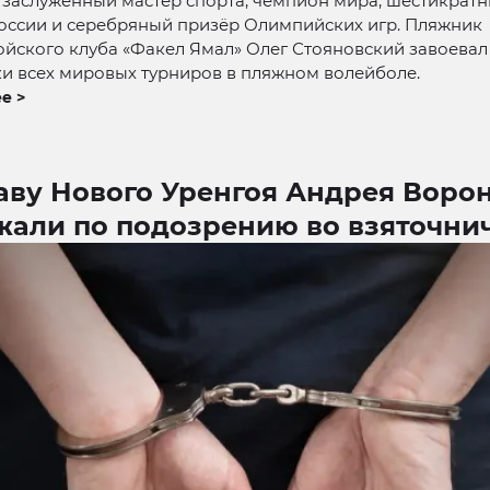
н заслуженный мастер спорта, чемпион мира, шестикрат
оссии и серебряный призёр Олимпийских игр. Пляжник
йского клуба «Факел Ямал» Олег Стояновский завоевал
и всех мировых турниров в пляжном волейболе.
е >
аву Нового Уренгоя Андрея Воро
жали по подозрению во взяточни