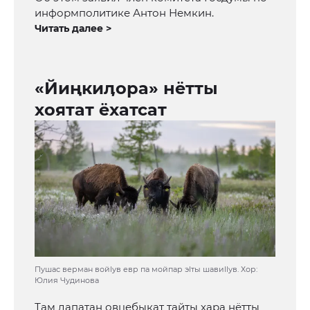
информполитике Антон Немкин.
Читать далее >
«Йиңкиӆора» нётты
хоятат ёхатсат
Пушас верман войlув евр па мойпар эlты шавиllув. Хор:
Юлия Чудинова
Там ӆапатан овцебыкат тайты хара нётты