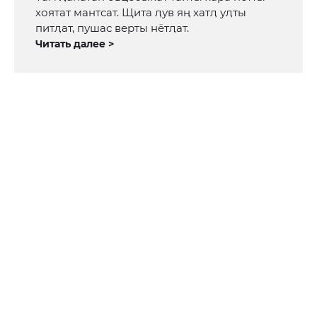
хоятат мантсат. Щита ӆув яң хатӆ уӆты
питӆат, пушас верты нётӆат.
Читать далее >