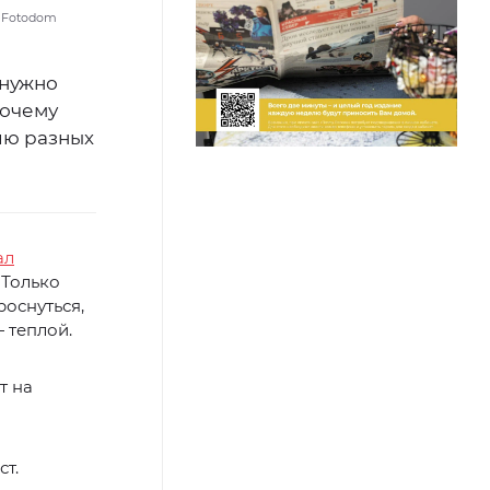
/ Fotodom
 нужно
почему
ию разных
ал
 Только
роснуться,
 теплой.
т на
т.