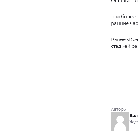
Оставьте э
Тем более,
ранние час
Ранее «Кр
стадией ра
Авторы
Вал
Жур