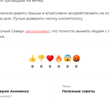
ти процедуры на вечер.
 нельзя давить прыщи и агрессивно воздействовать на к
ы дня. Лучше доверить чистку косметологу.
асный Север»
рассказывал
, что помогло выжить людям с
ка.
0
0
0
0
0
0
Темы
ерия Акименко
Полезные советы
налист