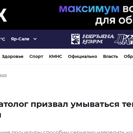
Яр-Сале
°C
Здоровье
Спорт
КМНС
Официально
Власть
Обр
2023
толог призвал умываться т
й
нние процедуры способны серьезно навредить к