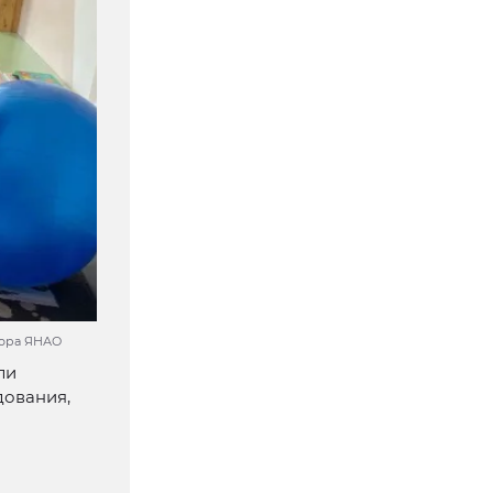
тора ЯНАО
ли
дования,