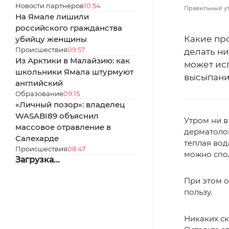
Новости партнёров
10:54
Правильный утр
На Ямале лишили
российского гражданства
Какие пр
убийцу женщины
Происшествия
09:57
делать ни
Из Арктики в Малайзию: как
может исп
школьники Ямала штурмуют
высыпани
английский
Образование
09:15
«Личный позор»: владелец
WASABI89 объяснил
Утром ни в
массовое отравление в
дерматоло
Салехарде
теплая вод
Происшествия
08:47
можно спол
Загрузка...
При этом о
пользу.
Никаких ск