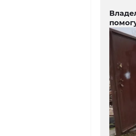
Владе
помогу