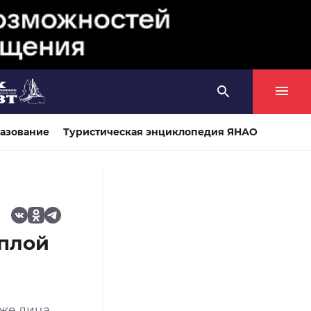
азование
Туристическая энциклопедия ЯНАО
еплой
оже лица