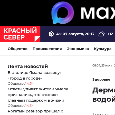
07 августа, 20:13
+12
Общество
Происшествия
Экономика
Культура
Лента новостей
08:04, 23 июня 
В столице Ямала возведут
«город в городе»
Здоровье
Общество
14:54
Дерма
Ответы удивят: жители Ямала
признались, что считают
водо
главным подарком в жизни
Общество
14:34
Рогатый ревизор пришел с
Три утре