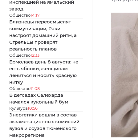
инспекцией на ямальский
завод
Общество
14:17
Близнецы переосмыслят
коммуникации, Раки
настроят домашний ритм, а
Стрельцы проверят
реальность планов
Общество
12:33
Ермолаев день 8 августа: не
есть яблоки, женщинам
лениться и носить красную
нитку
Общество
11:08
В детсадах Салехарда
начался кукольный бум
Культура
10:56
Энергетики вошли в состав
экзаменационных комиссий
вузов и ссузов Тюменского
макрорегиона