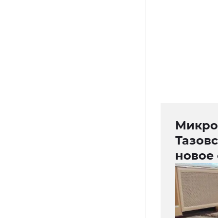
Микро
Тазовс
новое