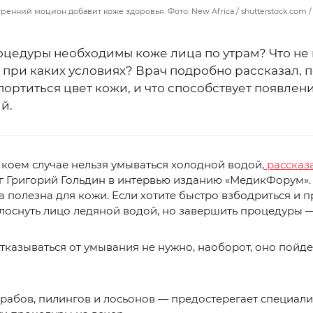
енний моцион добавит коже здоровья. Фото: New Africa / shutterstock.com 
оцедуры необходимы коже лица по утрам? Что не
 при каких условиях? Врач подробно рассказал, 
ортиться цвет кожи, и что способствует появлен
й.
 коем случае нельзя умываться холодной водой,
рассказ
г Григорий Гольдин в интервью изданию «МедикФорум».
а полезна для кожи. Если хотите быстро взбодриться и п
оснуть лицо ледяной водой, но завершить процедуры —
тказываться от умывания не нужно, наоборот, оно пойде
рабов, пилингов и лосьонов — предостерегает специалис