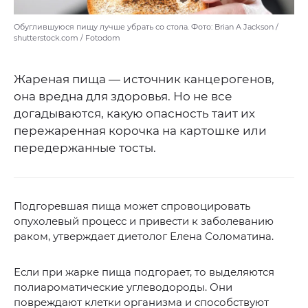
Обуглившуюся пищу лучше убрать со стола. Фото: Brian A Jackson /
shutterstock.com / Fotodom
Жареная пища — источник канцерогенов,
она вредна для здоровья. Но не все
догадываются, какую опасность таит их
пережаренная корочка на картошке или
передержанные тосты.
Подгоревшая пища может спровоцировать
опухолевый процесс и привести к заболеванию
раком, утверждает диетолог Елена Соломатина.
Если при жарке пища подгорает, то выделяются
полиароматические углеводороды. Они
повреждают клетки организма и способствуют