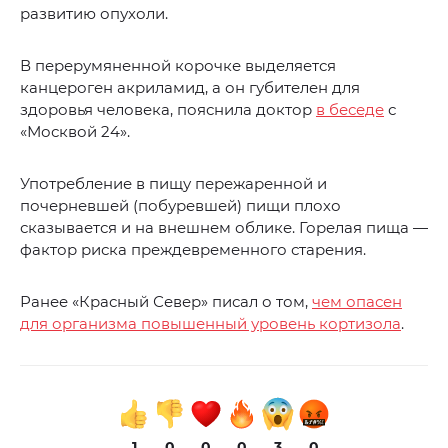
развитию опухоли.
В перерумяненной корочке выделяется
канцероген акриламид, а он губителен для
здоровья человека, пояснила доктор
в беседе
с
«Москвой 24».
Употребление в пищу пережаренной и
почерневшей (побуревшей) пищи плохо
сказывается и на внешнем облике. Горелая пища —
фактор риска преждевременного старения.
Ранее «Красный Север» писал о том,
чем опасен
для организма повышенный уровень кортизола
.
1
0
0
0
3
0